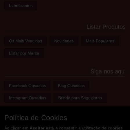
Lubrificantes
Listar Produtos
Os Mais Vendidos
Novidades
Mais Populares
Listar por Marca
Siga-nos aqui
Facebook Ousadias
Blog Ousadias
Instagram Ousadias
Brinde para Seguidores
Política de Cookies
Bem-vindo(a) à sua
Sex Shop
Ao clicar em
Aceitar
está a consentir a utilização de cookies