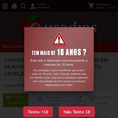
LOGIN
ARTIGOS:
0
REGISTO
TOTAL:
€ 0,00
Menu Produtos
CONJUNTO DE 3 ANÉIS PARA O PÉNIS EM
SILICONE COM PÉROLAS S/M/L PRETO
LEVELZ
Código:
EX54211
DISPONÍVEL
SUGERIR
FAVORITOS
PARTILHAR
Tenho +18
Não Tenho 18
89