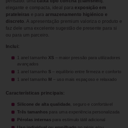
pensado: uma
caixa tipo concha (clamshell)
,
elegante e compacta, ideal para
exposição em
prateleiras
e para
armazenamento higiénico e
discreto
. A apresentação premium valoriza o produto e
faz dele uma excelente sugestão de presente para si
ou para um parceiro.
Inclui:
1 anel tamanho
XS
– maior pressão para utilizadores
avançados
1 anel tamanho
S
– equilíbrio entre firmeza e conforto
1 anel tamanho
M
– uso mais espaçoso e relaxado
Características principais:
Silicone de alta qualidade
, seguro e confortável
Três tamanhos
para uma experiência personalizada
Pérolas internas
para estímulo tátil adicional
Uso individual ou empilhado
no pénis e/ou