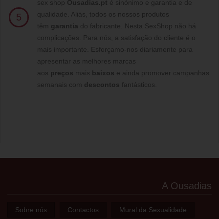
sex shop
Ousadias.pt
é sinónimo e garantia e de
qualidade. Aliás, todos os nossos produtos
5
têm
garantia
do fabricante. Nesta SexShop não há
complicações. Para nós, a satisfação do cliente é o
mais importante. Esforçamo-nos diariamente para
apresentar as melhores marcas
aos
preços
mais
baixos
e ainda promover campanhas
semanais com
descontos
fantásticos.
A Ousadias
Sobre nós
Contactos
Mural da Sexualidade