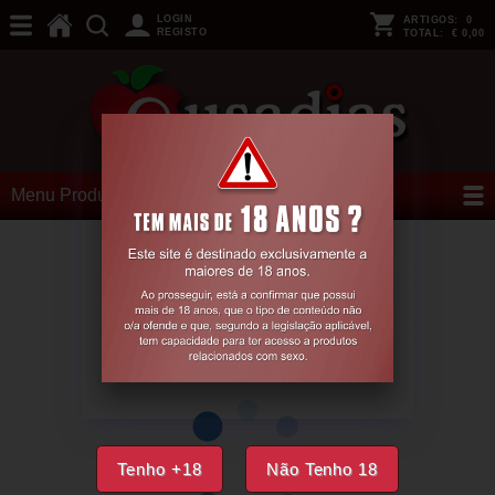
LOGIN
ARTIGOS:
0
REGISTO
TOTAL:
€ 0,00
Menu Produtos
Tenho +18
Não Tenho 18