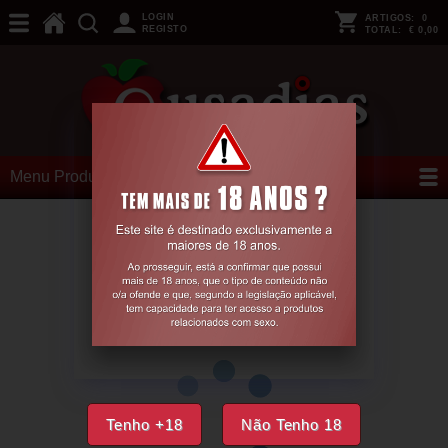
LOGIN
ARTIGOS:
0
REGISTO
TOTAL:
€ 0,00
Menu Produtos
Tenho +18
Não Tenho 18