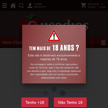
LOGIN
ARTIGOS:
0
REGISTO
TOTAL:
€ 0,00
Menu Produtos
Tenho +18
Não Tenho 18