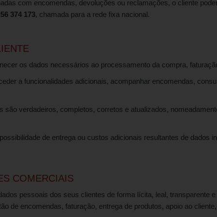
ionadas com encomendas, devoluções ou reclamações, o cliente poderá 
256 374 173
, chamada para a rede fixa nacional.
IENTE
fornecer os dados necessários ao processamento da compra, faturaçã
 aceder a funcionalidades adicionais, acompanhar encomendas, consul
os são verdadeiros, completos, corretos e atualizados, nomeadamente
possibilidade de entrega ou custos adicionais resultantes de dados i
ES COMERCIAIS
os pessoais dos seus clientes de forma lícita, leal, transparente e 
o de encomendas, faturação, entrega de produtos, apoio ao client