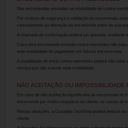
Nas encomendas enviadas na modalidade de contra-reembols
Por motivos de segurança e validação da encomenda, esta mo
cancelamento ou alteração da encomenda antes da sua ex
A chamada de confirmação poderá ser gravada, mediante in
Caso uma encomenda enviada contra-reembolso não seja receb
esta modalidade de pagamento em futuras encomendas.
A modalidade de envio contra-reembolso poderá não estar 
serviço que não suporte esta modalidade.
NÃO ACEITAÇÃO OU IMPOSSIBILIDADE
Em caso de não aceitação injustificada da encomenda no mom
encomenda por motivo imputável ao cliente, os custos de tr
Nestas situações, a Ousadias SexShop poderá deduzir os cu
cliente.
A Ousadias SexShop reserva-se ainda o direito de limitar