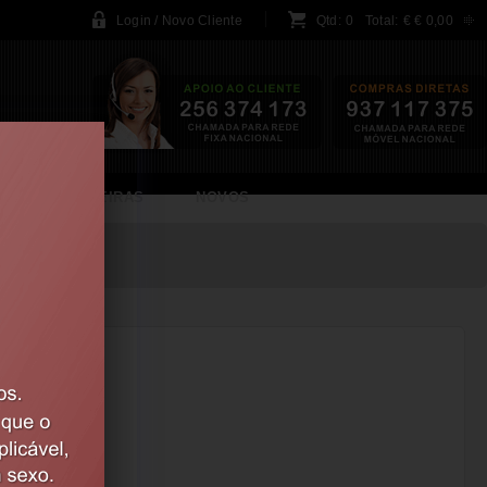
Login / Novo Cliente
Qtd:
0
Total:
€
€ 0,00
BRINCADEIRAS
NOVOS