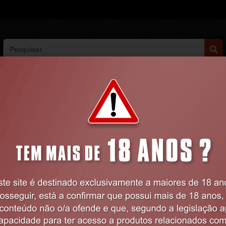
PESQUISA AVANÇADA
VIBRADORES
BDSM
LINGERIE
FARMÁCIA
Home
ões