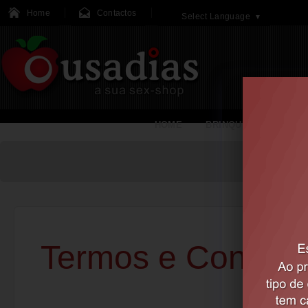
Home
Contactos
Select Language
▼
HOME
BRINQUEDOS
Termos e Condiç