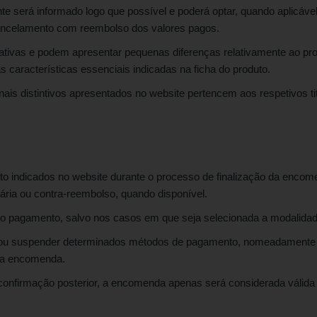
e será informado logo que possível e poderá optar, quando aplicáve
ancelamento com reembolso dos valores pagos.
ativas e podem apresentar pequenas diferenças relativamente ao p
 características essenciais indicadas na ficha do produto.
is distintivos apresentados no website pertencem aos respetivos titu
indicados no website durante o processo de finalização da encomend
ária ou contra-reembolso, quando disponível.
 pagamento, salvo nos casos em que seja selecionada a modalidad
ar ou suspender determinados métodos de pagamento, nomeadamente p
 da encomenda.
confirmação posterior, a encomenda apenas será considerada válida