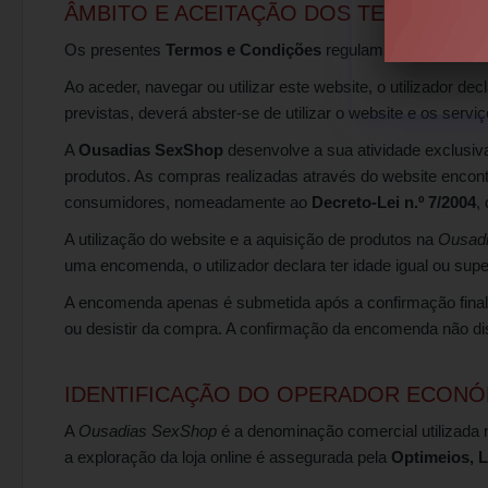
ÂMBITO E ACEITAÇÃO DOS TERMOS E
Os presentes
Termos e Condições
regulam o acesso, nav
Ao aceder, navegar ou utilizar este website, o utilizador dec
previstas, deverá abster-se de utilizar o website e os servi
A
Ousadias SexShop
desenvolve a sua atividade exclusiva
produtos. As compras realizadas através do website encontr
consumidores, nomeadamente ao
Decreto-Lei n.º 7/2004
,
A utilização do website e a aquisição de produtos na
Ousad
uma encomenda, o utilizador declara ter idade igual ou super
A encomenda apenas é submetida após a confirmação final pe
ou desistir da compra. A confirmação da encomenda não dis
IDENTIFICAÇÃO DO OPERADOR ECON
A
Ousadias SexShop
é a denominação comercial utilizada n
a exploração da loja online é assegurada pela
Optimeios, L