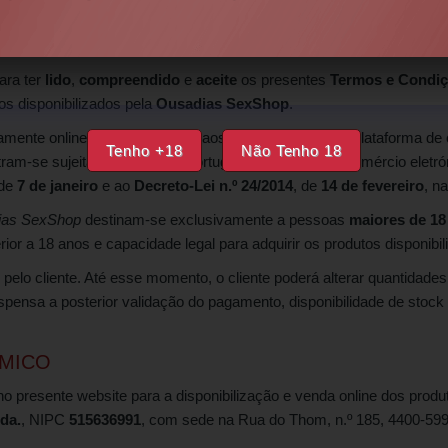
 CONDIÇÕES
egação e utilização do website da
Ousadias SexShop
, bem como 
lara ter
lido
,
compreendido
e
aceite
os presentes
Termos e Condi
ços disponibilizados pela
Ousadias SexShop
.
mente online, disponibilizando aos seus clientes uma plataforma de 
Tenho +18
Não Tenho 18
am-se sujeitas à legislação portuguesa aplicável ao comércio eletrón
 de
7 de janeiro
e ao
Decreto-Lei n.º 24/2014
, de
14 de fevereiro
, n
ias SexShop
destinam-se exclusivamente a pessoas
maiores de 18
ior a 18 anos e capacidade legal para adquirir os produtos disponibil
lo cliente. Até esse momento, o cliente poderá alterar quantidades,
pensa a posterior validação do pagamento, disponibilidade de stock
ÓMICO
o presente website para a disponibilização e venda online dos produto
da.
, NIPC
515636991
, com sede na Rua do Thom, n.º 185, 4400-599