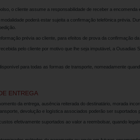
o, o cliente assume a responsabilidade de receber a encomenda e 
dalidade poderá estar sujeita a confirmação telefónica prévia. Dura
pedição.
formação prévia ao cliente, para efeitos de prova da confirmação d
ida pelo cliente por motivo que lhe seja imputável, a Ousadias SexS
disponível para todas as formas de transporte, nomeadamente quando
 DE ENTREGA
ento da entrega, ausência reiterada do destinatário, morada incorre
ansporte, devolução e logística associados poderão ser suportados pe
stos efetivamente suportados ao valor a reembolsar, quando legalme
 determinados métodos de pagamento ou envio em futuras encomendas