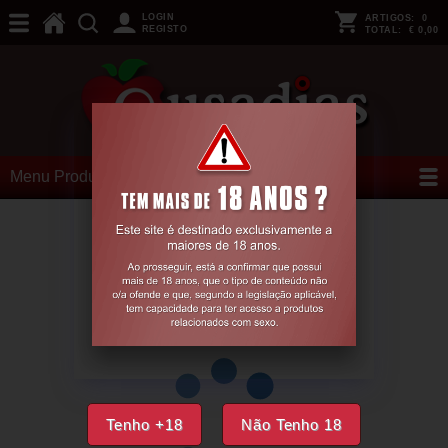
LOGIN
ARTIGOS:
0
REGISTO
TOTAL:
€ 0,00
Menu Produtos
Tenho +18
Não Tenho 18