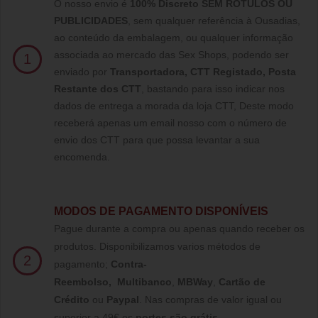
O nosso envio é
100% Discreto SEM RÓTULOS OU
PUBLICIDADES
, sem qualquer referência à Ousadias,
ao conteúdo da embalagem, ou qualquer informação
associada ao mercado das Sex Shops, podendo ser
1
enviado por
Transportadora, CTT Registado,
Posta
Restante dos CTT
, bastando para isso indicar nos
dados de entrega a morada da loja CTT, Deste modo
receberá apenas um email nosso com o número de
envio dos CTT para que possa levantar a sua
encomenda.
MODOS DE PAGAMENTO DISPONÍVEIS
Pague durante a compra ou apenas quando receber os
produtos. Disponibilizamos varios métodos de
2
pagamento;
Contra-
Reembolso
,
Multibanco
,
MBWay
,
Cartão de
Crédito
ou
Paypal
.
Nas compras de valor igual ou
superior a 49€ os
portes são grátis
.