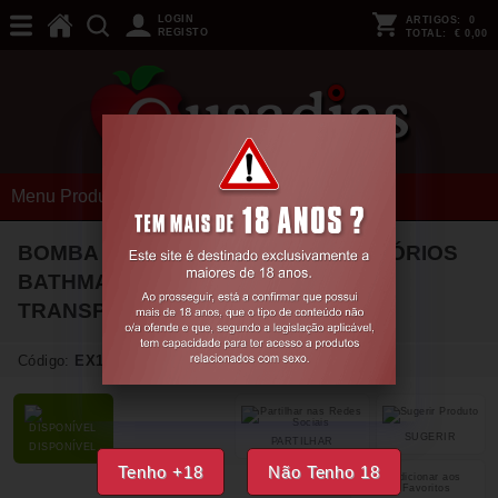
LOGIN
ARTIGOS:
0
REGISTO
TOTAL:
€ 0,00
Menu Produtos
BOMBA PARA O PÉNIS COM ACESSÓRIOS
BATHMATE HYDROXTREME 3
TRANSPARENTE
Código:
EX16547
SUGERIR
PARTILHAR
DISPONÍVEL
Tenho +18
Não Tenho 18