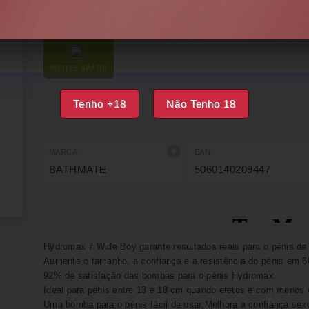
DISPONÍVEL
FAVORITOS
PORTES GRÁTIS
Tenho +18
Não Tenho 18
MARCA
EAN
BATHMATE
5060140209447
Hydromax 7 Wide Boy garante resultados reais para o pénis de
Aumente o tamanho, a confiança e a resistência do pénis em 6
92% de satisfação das bombas para o pénis Hydromax.
Ideal para pénis entre 13 e 18 cm quando eretos e com menos 
Uma bomba para o pénis fácil de usar;Melhora a confiança se