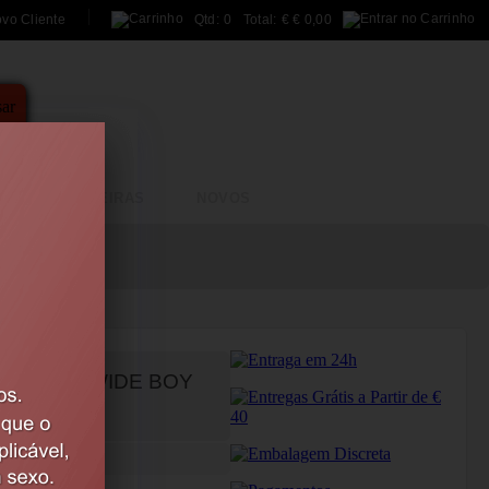
ovo Cliente
Qtd:
0
Total:
€
€ 0,00
A
BRINCADEIRAS
NOVOS
ROMAX 7 WIDE BOY