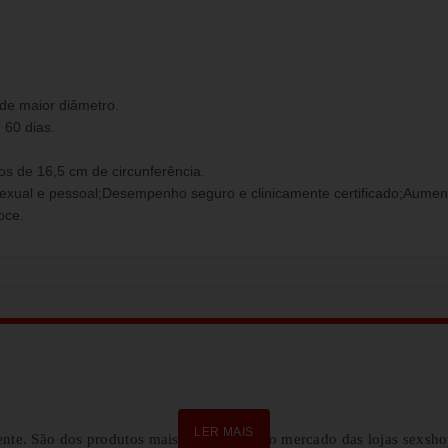
de maior diâmetro.
 60 dias.
s de 16,5 cm de circunferência.
exual e pessoal;Desempenho seguro e clinicamente certificado;Aument
oce.
LER MAIS
nte. São dos produtos mais procurados no mercado das lojas sexsh