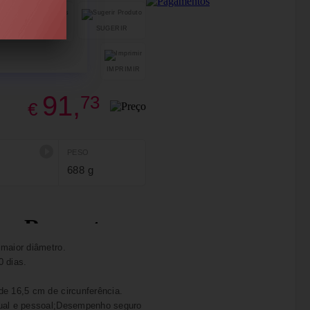
SUGERIR
PARTILHAR
IMPRIMIR
91,
73
€
PESO
688 g
 maior diâmetro.
0 dias.
de 16,5 cm de circunferência.
xual e pessoal;Desempenho seguro