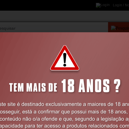
Login / N
PESQUISA AVANÇAD
VIBRADORES
BDSM
LINGERIE
FARMÁCIA
Home
BRINQUEDOS
Bombas e Aumentadores Pénis
BOMBA PARA O PÉNIS BATHMATE HYD
TRANSPARENTE
Código:
EX16544