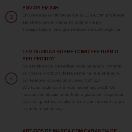
ENVIOS EM 24H
Encomendas confirmadas até às 12h e com
produtos
3
em stock
, são enviadas no próprio dia por
Transportadora, pelo que recebe no dia útil seguinte.
TE
M DUVIDAS SOBRE COMO EFETUAR O
SEU PEDIDO?
Na
sexshop
da
Ousadias
pode optar por comprar
os nossos produtos diretamente na
loja online
ou
4
por telefone através do número
937 117
375
(Chamada para a rede móvel nacional)
. Os
nossos comerciais terão todo o gosto em responder
ás suas questões e colocá-lo no caminho certo para
o produto que deseja.
ARTIGOS DE MARCA COM GARANTIA DE