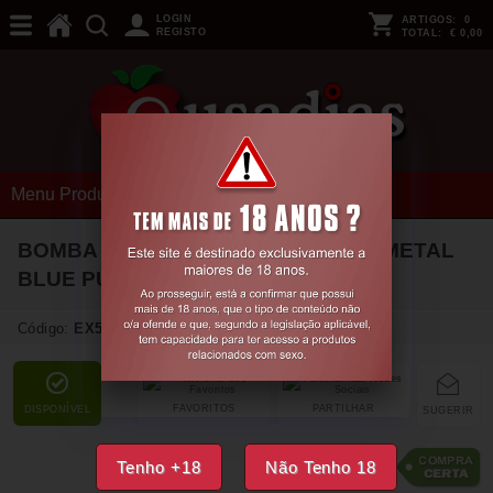
LOGIN
ARTIGOS:
0
REGISTO
TOTAL:
€ 0,00
Menu Produtos
BOMBA AUTOMÁTICA PARA PÉNIS METAL
BLUE PUMPED
Código:
EX52638
FAVORITOS
PARTILHAR
DISPONÍVEL
SUGERIR
43,
19
€
Tenho +18
Não Tenho 18