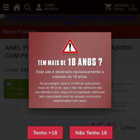
LOGIN
ARTIGOS:
0
REGISTO
TOTAL:
€ 0,00
Menu Produtos
ANEL PARA O PÉNIS EM SILICONE LÍQUIDO
COM PESO TRIPLO PRETO LEVELZ
Código:
EX54143
SUGERIR
PARTILHAR
DISPONÍVEL
FAVORITOS
15,
50
€
Tenho +18
Não Tenho 18