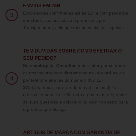
ENVIOS EM 24H
Encomendas confirmadas até às 12h e com
produtos
3
em stock
, são enviadas no próprio dia por
Transportadora, pelo que recebe no dia útil seguinte.
TE
M DUVIDAS SOBRE COMO EFETUAR O
SEU PEDIDO?
Na
sexshop
da
Ousadias
pode optar por comprar
os nossos produtos diretamente na
loja online
ou
4
por telefone através do número
937 117
375
(Chamada para a rede móvel nacional)
. Os
nossos comerciais terão todo o gosto em responder
ás suas questões e colocá-lo no caminho certo para
o produto que deseja.
ARTIGOS DE MARCA COM GARANTIA DE