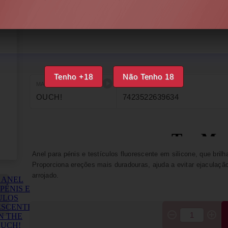
DISPONÍVEL
IMPRIMIR
FAVORITOS
Tenho +18
Não Tenho 18
MARCA
EAN
OUCH!
7423522639634
Anel para pénis e testículos fluorescente em silicone, que bril
Proporciona ereções mais duradouras, ajuda a evitar ejaculaçã
arrojado.