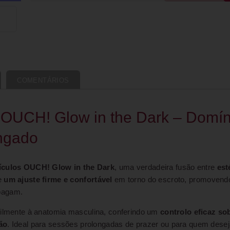
COMENTÁRIOS
s OUCH! Glow in the Dark – Domín
ongado
tículos OUCH! Glow in the Dark
, uma verdadeira fusão entre
est
ce
um ajuste firme e confortável
em torno do escroto, promovend
apagam.
acilmente à anatomia masculina, conferindo um
controlo eficaz so
ão
. Ideal para sessões prolongadas de prazer ou para quem dese