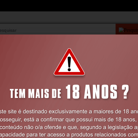
PESQUISA AVANÇAD
VIBRADORES
BDSM
LINGERIE
FARMÁCIA
BRINQUEDOS
Anéis para o Pénis
Sem Vibração
ANEL PARA O PÉNIS E TESTÍCULOS F
IN THE DARK OUCH!
Código:
EX37291