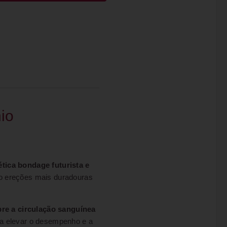
io
ética bondage futurista e
o ereções mais duradouras
bre a circulação sanguínea
ja elevar o desempenho e a