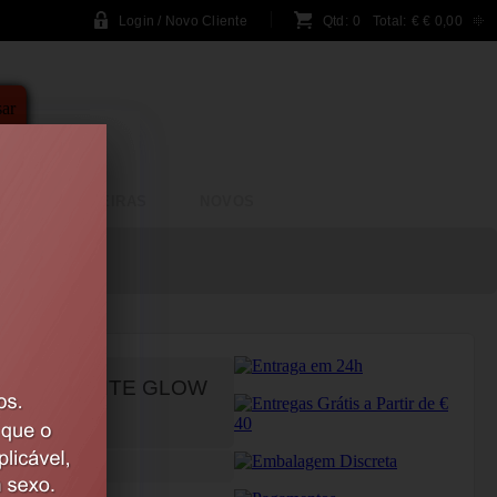
Login / Novo Cliente
Qtd:
0
Total:
€
€ 0,00
A
BRINCADEIRAS
NOVOS
LUORESCENTE GLOW