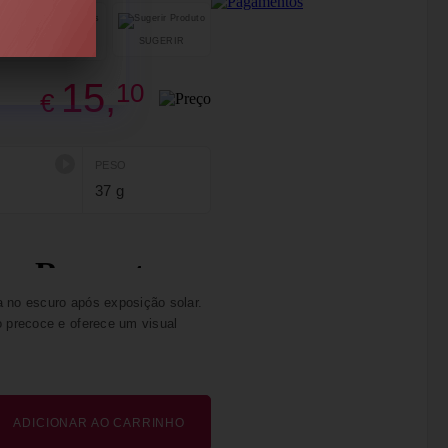
SUGERIR
PARTILHAR
15,
10
€
PESO
37 g
ha no escuro após exposição solar.
o precoce e oferece um visual
ADICIONAR AO CARRINHO