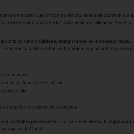
 com pormenores que brilham no escuro, este anel transforma a e
ho, basta expor o produto à luz solar antes da utilização. Assim 
anel combina
funcionalidade, design moderno e ousadia visual
.
 o momento, o Glow in the Dark oferece uma nova forma de explor
eção duradoura
 aumenta a firmeza e resistência
xposição solar
o ou sessões de resistência prolongada
do de um
brilho provocante
. Explore o inesperado,
brinque com a
rio original da Ouch!