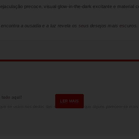
jaculação precoce, visual glow-in-the-dark excitante e material c
 encontra a ousadia e a luz revela os seus desejos mais escuros.
 tudo aqui!
LER MAIS
que se usam nos dedos das mãos... se bem que alguns parecem-se mais 