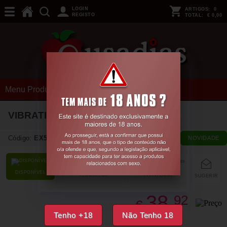
LOGIN
ARTIGOS:
0
REGISTO
TOTAL:
€ 0,00
Menu Produtos
VIBRATING WAVE RIDER - BLACK
Código:
EX55629
NOVIDADE
DISPONÍVEL
FAVORITOS
PARTILHAR
SUGERIR
38,
92
€
Tenho +18
Não Tenho 18