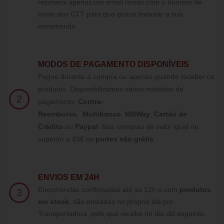
receberá apenas um email nosso com o número de
envio dos CTT para que possa levantar a sua
encomenda.
MODOS DE PAGAMENTO DISPONÍVEIS
Pague durante a compra ou apenas quando receber os
produtos. Disponibilizamos varios métodos de
2
pagamento;
Contra-
Reembolso
,
Multibanco
,
MBWay
,
Cartão de
Crédito
ou
Paypal
.
Nas compras de valor igual ou
superior a 49€ os
portes são grátis
.
ENVIOS EM 24H
Encomendas confirmadas até às 12h e com
produtos
3
em stock
, são enviadas no próprio dia por
Transportadora, pelo que recebe no dia útil seguinte.