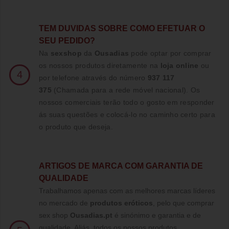
TE
M DUVIDAS SOBRE COMO EFETUAR O
SEU PEDIDO?
Na
sexshop
da
Ousadias
pode optar por comprar
os nossos produtos diretamente na
loja online
ou
4
por telefone através do número
937 117
375
(Chamada para a rede móvel nacional)
. Os
nossos comerciais terão todo o gosto em responder
ás suas questões e colocá-lo no caminho certo para
o produto que deseja.
ARTIGOS DE MARCA COM GARANTIA DE
QUALIDADE
Trabalhamos apenas com as melhores marcas líderes
no mercado de
produtos eróticos
, pelo que comprar
sex shop
Ousadias.pt
é sinónimo e garantia e de
qualidade. Aliás, todos os nossos produtos