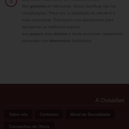
5
têm
garantia
do fabricante. Nesta SexShop não há
complicações. Para nós, a satisfação do cliente é o
mais importante. Esforçamo-nos diariamente para
apresentar as melhores marcas
aos
preços
mais
baixos
e ainda promover campanhas
semanais com
descontos
fantásticos.
A Ousadias
Sobre nós
Contactos
Mural da Sexualidade
Campanhas de Oferta