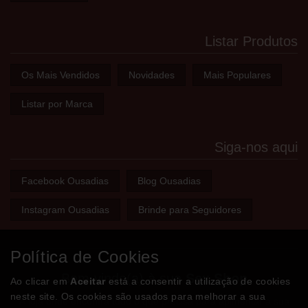
Listar Produtos
Os Mais Vendidos
Novidades
Mais Populares
Listar por Marca
Siga-nos aqui
Facebook Ousadias
Blog Ousadias
Instagram Ousadias
Brinde para Seguidores
Política de Cookies
Bem-vindo(a) à sua
Sex Shop
Ao clicar em
Aceitar
está a consentir a utilização de cookies
neste site. Os cookies são usados para melhorar a sua
A loja onde encontra tudo o que precisa para apimentar a sua