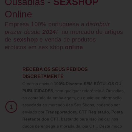
Ousadias -
SEXSHOP
Online
Empresa 100% portuguesa a d
istribuír
prazer desde
2014
!
no mercado de artigos
de
sexshop
e venda de
produtos
eróticos
em
sex shop
online
.
RECEBA OS SEUS PEDIDOS
DISCRETAMENTE
O nosso envio é
100% Discreto SEM RÓTULOS OU
PUBLICIDADES
, sem qualquer referência à Ousadias,
ao conteúdo da embalagem, ou qualquer informação
associada ao mercado das Sex Shops, podendo ser
1
enviado por
Transportadora, CTT Registado,
Posta
Restante dos CTT
, bastando para isso indicar nos
dados de entrega a morada da loja CTT, Deste modo