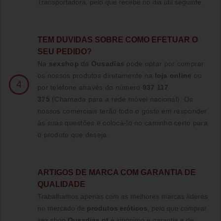
Transportadora, pelo que recebe no dia útil seguinte.
TE
M DUVIDAS SOBRE COMO EFETUAR O
SEU PEDIDO?
Na
sexshop
da
Ousadias
pode optar por comprar
os nossos produtos diretamente na
loja online
ou
4
por telefone através do número
937 117
375
(Chamada para a rede móvel nacional)
. Os
nossos comerciais terão todo o gosto em responder
ás suas questões e colocá-lo no caminho certo para
o produto que deseja.
ARTIGOS DE MARCA COM GARANTIA DE
QUALIDADE
Trabalhamos apenas com as melhores marcas líderes
no mercado de
produtos eróticos
, pelo que comprar
sex shop
Ousadias.pt
é sinónimo e garantia e de