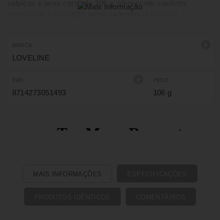
salpicos e pesa cerca de 206 g, oferecendo conforto,
intensidade e discrição numa experiência sensual
sofisticada e segura.
MARCA
LOVELINE
EAN
PESO
8714273051493
106 g
MAIS INFORMAÇÕES
ESPECIFICAÇÕES
PRODUTOS IDÊNTICOS
COMENTÁRIOS