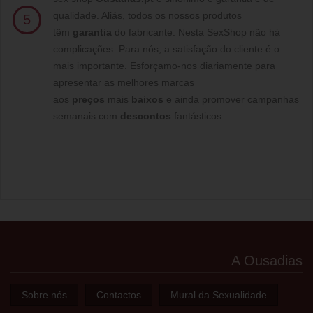
qualidade. Aliás, todos os nossos produtos
5
têm
garantia
do fabricante. Nesta SexShop não há
complicações. Para nós, a satisfação do cliente é o
mais importante. Esforçamo-nos diariamente para
apresentar as melhores marcas
aos
preços
mais
baixos
e ainda promover campanhas
semanais com
descontos
fantásticos.
A Ousadias
Sobre nós
Contactos
Mural da Sexualidade