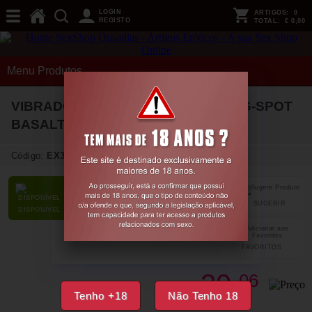
LOGIN
ARTIGOS:
0
REGISTO
TOTAL:
€ 0,00
Menu Produtos
VIBRADOR ULTRA SOFT SILICONE G-SPOT
BASALT GREY LOVELINE
Código:
EX36963
SUGERIR
PARTILHAR
DISPONÍVEL
FAVORITOS
30,
06
€
Tenho +18
Não Tenho 18