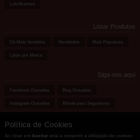
Lubrificantes
Listar Produtos
Os Mais Vendidos
Novidades
Mais Populares
Listar por Marca
Siga-nos aqui
Facebook Ousadias
Blog Ousadias
Instagram Ousadias
Brinde para Seguidores
Política de Cookies
Bem-vindo(a) à sua
Sex Shop
Ao clicar em
Aceitar
está a consentir a utilização de cookies