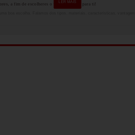
LER MAIS
res, a fim de escolheres o vibrador ideal para ti!
uma boa escolha. Falamos dos tipos, materiais, características, vantage