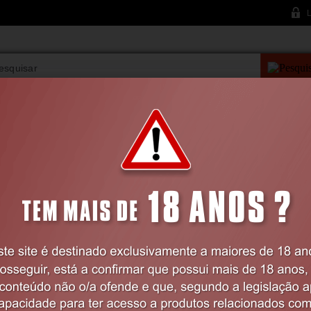
L
PESQUISA AVANÇAD
VIBRADORES
BDSM
LINGERIE
FARMÁCIA
Home
VIBRADORES
Realísticos
VIBRADOR REALÍSTICO TORMENTOR 
Código:
EX20831