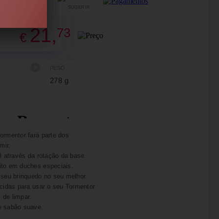
SUGERIR
PARTILHAR
21,
73
€
PESO
278 g
ormentor fará parte dos
mir.
l através da rotação da base.
ito em duches especiais.
 seu brinquedo no seu melhor.
ecidas para usar o seu Tormentor
 de limpar.
e sabão suave.