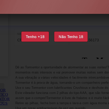
DISPONÍVEL
IMPRIMIR
FAVORITOS
MARCA
EAN
Tenho +18
Não Tenho 18
CRUSHIOUS
7403254156173
Dê ao Tormentor a oportunidade de atormentar as suas noites!T
momentos mais intensos e vai promover muitas noites sem dor
A sua vibração a várias velocidades é facilmente intercambiáve
Tormentor é à prova de água, tornando-o um companheiro perfe
Use o seu Tormentor com lubrificantes Crushious e desfrute do
Este vibrador funciona com 2 pilhas do tipo AAA, que são forn
assim que o compre!Tormentor é livre de ftalatos e é muito fácil
Retire as pilhas, feche bem a tampa e lave-a com água morna 
Use um spray antibacteriano de vez em quando.