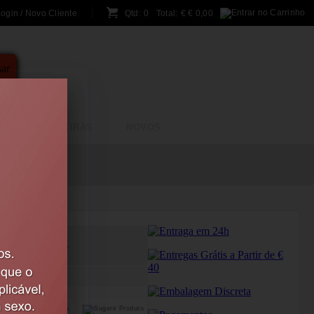
ogin / Novo Cliente
Qtd:
0
Total:
€
€ 0,00
A
BRINCADEIRAS
NOVOS
CRUSHIOUS