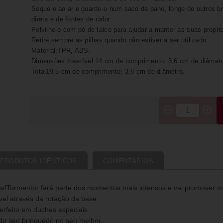
Seque-o ao ar e guarde-o num saco de pano, longe de outros br
direta e de fontes de calor.
Polvilhe-o com pó de talco para ajudar a manter as suas propri
Retire sempre as pilhas quando não estiver a ser utilizado.
Material:TPR, ABS.
Dimensões:Inserível:14 cm de comprimento; 3,6 cm de diâmetr
Total19,5 cm de comprimento; 3,6 cm de diâmetro.
PRODUTOS IDÊNTICOS
COMENTÁRIOS
s!Tormentor fará parte dos momentos mais intensos e vai promover mu
vel através da rotação da base.
rfeito em duches especiais.
 do seu brinquedo no seu melhor.