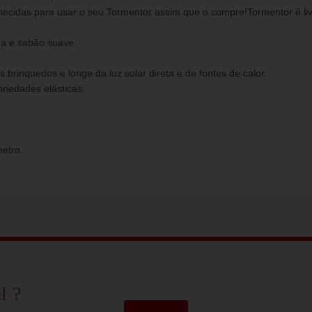
necidas para usar o seu Tormentor assim que o compre!Tormentor é livre
na e sabão suave.
brinquedos e longe da luz solar direta e de fontes de calor.
riedades elásticas.
etro.
l ?