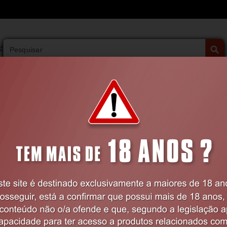
PESQUISA AVANÇADA
VIBRADORES
BDSM
LINGERIE
FARMÁCIA
Home
VIBRADORES
Sofisticados
VIBRADOR HUG ME COM APP SATISFY
Código:
EX21573