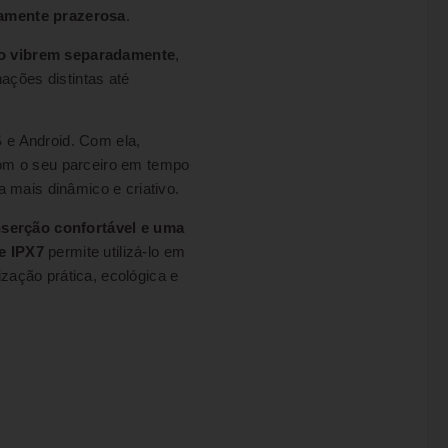
damente prazerosa
.
ano vibrem separadamente
,
ações distintas até
S e Android. Com ela,
 com o seu parceiro em tempo
 mais dinâmico e criativo.
serção confortável e uma
e IPX7
permite utilizá-lo em
zação prática, ecológica e