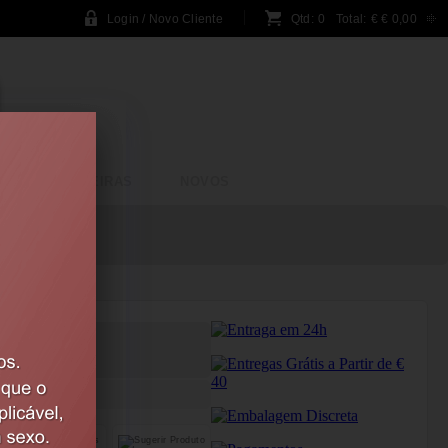
Login / Novo Cliente
Qtd:
0
Total:
€
€ 0,00
BRINCADEIRAS
NOVOS
ER ROSA