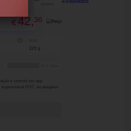
SUGERIR
PARTILHAR
42,
36
€
PESO
229 g
ação e controlo por app.
o, impermeável IPX7, recarregável