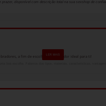
 prazer, disponível com descrição total na sua sexshop de confia
LER MAIS
bradores, a fim de escolheres o vibrador ideal para ti!
uma boa escolha. Falamos dos tipos, materiais, características, vantage