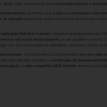
são, desde cima, promovendo uma
estimulação intensa e profun
 independentes
, permitindo que
o eixo e o estimulador clitori
s de vibração
disponíveis, pode experimentar dezenas de combin
 aplicação Satisfyer Connect
, disponível gratuitamente para iO
cronizar com a sua música favorita
, ou até partilhar o controlo
ragir com uma comunidade de utilizadores, tornando o prazer ainda
to inserível
, o Hug Me oferece uma dimensão ideal para
uma in
 discrição absoluta, enquanto a
certificação de impermeabilidad
ecarregável
e o
cabo magnético USB incluído
oferecem uma utili