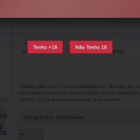
DISPONÍVEL
IMPRIMIR
FAVORITOS
MARCA
EAN
Tenho +18
Não Tenho 18
SATISFYER
4061504036588
Vibrador rabbit com 2 motores independentes, 24 modos de vibr
Estimulador clitoriano em forma de língua. Silicone antialérgic
via USB. 21 cm de comprimento total, 8 cm inserível.
Outras Cores Disponíveis