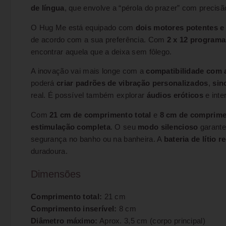
de língua
, que envolve a “pérola do prazer” com preci
O Hug Me está equipado com
dois motores potentes e
de acordo com a sua preferência. Com
2 x 12 programa
encontrar aquela que a deixa sem fôlego.
A inovação vai mais longe com a
compatibilidade com a
poderá
criar padrões de vibração personalizados
,
sin
real. É possível também explorar
áudios eróticos
e inte
Com
21 cm de comprimento total
e
8 cm de comprimen
estimulação completa
. O seu
modo silencioso
garante
segurança no banho ou na banheira. A
bateria de lítio r
duradoura.
Dimensões
Comprimento total:
21 cm
Comprimento inserível:
8 cm
Diâmetro máximo:
Aprox. 3,5 cm (corpo principal)