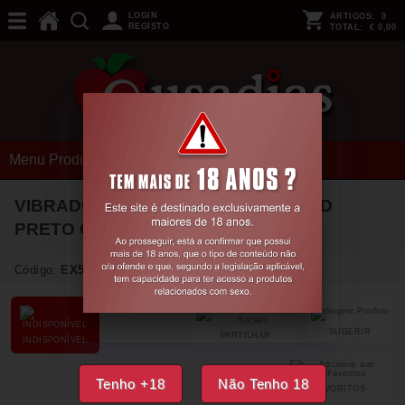
LOGIN
ARTIGOS:
0
REGISTO
TOTAL:
€ 0,00
Menu Produtos
VIBRADOR FLEXÍVEL MAGNUS BEND
PRETO CRUSHIOUS
Código:
EX50577
SUGERIR
PARTILHAR
INDISPONÍVEL
Tenho +18
Não Tenho 18
FAVORITOS