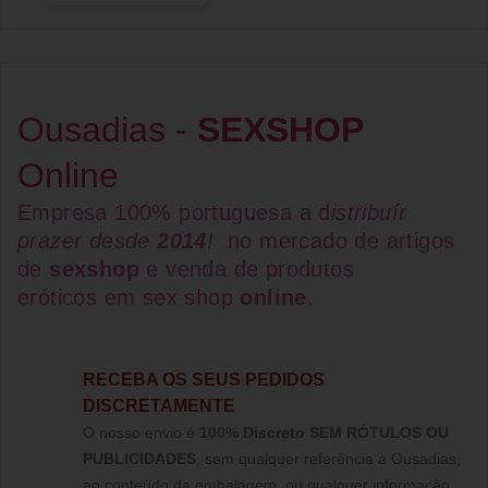
Ousadias -
SEXSHOP
Online
Empresa 100% portuguesa a d
istribuír
prazer desde
2014
!
no mercado de artigos
de
sexshop
e venda de
produtos
eróticos
em
sex shop
online
.
RECEBA OS SEUS PEDIDOS
DISCRETAMENTE
O nosso envio é
100% Discreto SEM RÓTULOS OU
PUBLICIDADES
, sem qualquer referência à Ousadias,
ao conteúdo da embalagem, ou qualquer informação