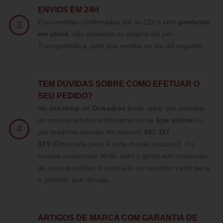
ENVIOS EM 24H
Encomendas confirmadas até às 12h e com
produtos
3
em stock
, são enviadas no próprio dia por
Transportadora, pelo que recebe no dia útil seguinte.
TE
M DUVIDAS SOBRE COMO EFETUAR O
SEU PEDIDO?
Na
sexshop
da
Ousadias
pode optar por comprar
os nossos produtos diretamente na
loja online
ou
4
por telefone através do número
937 117
375
(Chamada para a rede móvel nacional)
. Os
nossos comerciais terão todo o gosto em responder
ás suas questões e colocá-lo no caminho certo para
o produto que deseja.
ARTIGOS DE MARCA COM GARANTIA DE