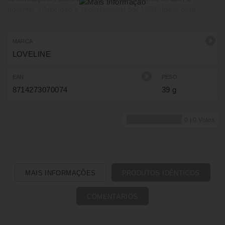
potente, silencioso e recarregável por USB. Ideal para
utilização em casa ou em viagem, com funcionamento
simples e intuitivo.
MARCA
LOVELINE
EAN
PESO
8714273070074
39 g
MAIS INFORMAÇÕES
PRODUTOS IDÊNTICOS
COMENTÁRIOS