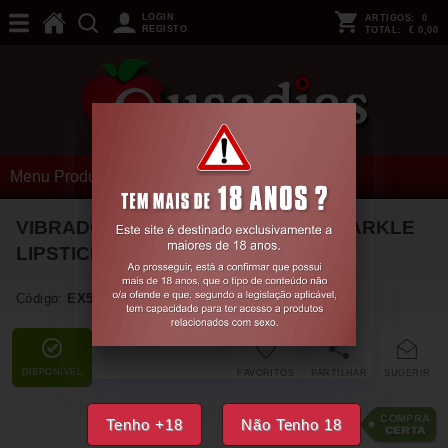
LOGIN
ARTIGOS:
0
REGISTO
TOTAL:
€ 0,00
Menu Produtos
VIBRADOR COM 4 ACESSÓRIOS SPARKLE
LIPSTICK IRIDESCENT LOVELINE
Código:
EX54665
DISPONÍVEL
FAVORITOS
PARTILHAR
SUGERIR
19,
79
€
Tenho +18
Não Tenho 18