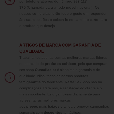
por telefone através do número
937 117
375
(Chamada para a rede móvel nacional)
. Os
nossos comerciais terão todo o gosto em responder
ás suas questões e colocá-lo no caminho certo para
o produto que deseja.
ARTIGOS DE MARCA COM GARANTIA DE
QUALIDADE
Trabalhamos apenas com as melhores marcas líderes
no mercado de
produtos eróticos
, pelo que comprar
sex shop
Ousadias.pt
é sinónimo e garantia e de
qualidade. Aliás, todos os nossos produtos
5
têm
garantia
do fabricante. Nesta SexShop não há
complicações. Para nós, a satisfação do cliente é o
mais importante. Esforçamo-nos diariamente para
apresentar as melhores marcas
aos
preços
mais
baixos
e ainda promover campanhas
semanais com
descontos
fantásticos.