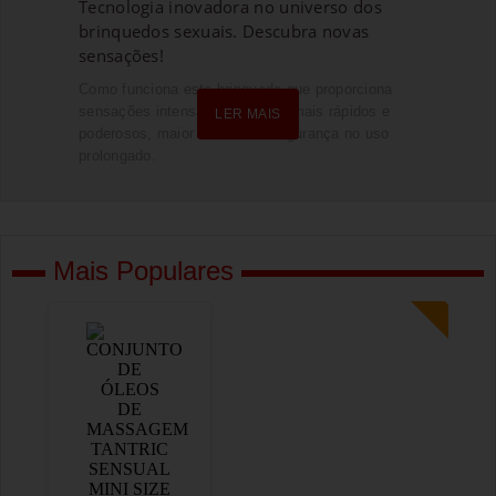
Tecnologia inovadora no universo dos
brinquedos sexuais. Descubra novas
sensações!
Como funciona este brinquedo que proporciona
sensações intensas, orgasmos mais rápidos e
LER MAIS
LER MAIS
poderosos, maior conforto e segurança no uso
prolongado.
Mais Populares