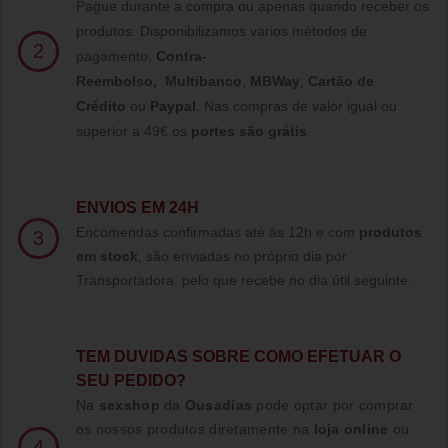
Pague durante a compra ou apenas quando receber os
produtos. Disponibilizamos varios métodos de
2
pagamento;
Contra-
Reembolso
,
Multibanco
,
MBWay
,
Cartão de
Crédito
ou
Paypal
.
Nas compras de valor igual ou
superior a 49€ os
portes são grátis
.
ENVIOS EM 24H
Encomendas confirmadas até às 12h e com
produtos
3
em stock
, são enviadas no próprio dia por
Transportadora, pelo que recebe no dia útil seguinte.
TE
M DUVIDAS SOBRE COMO EFETUAR O
SEU PEDIDO?
Na
sexshop
da
Ousadias
pode optar por comprar
os nossos produtos diretamente na
loja online
ou
4