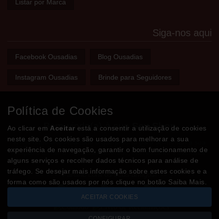
Listar por Marca
Siga-nos aqui
Facebook Ousadias
Blog Ousadias
Instagram Ousadias
Brinde para Seguidores
Política de Cookies
Bem-vindo(a) à sua
Sex Shop
Ao clicar em
Aceitar
está a consentir a utilização de cookies
neste site. Os cookies são usados para melhorar a sua
A loja onde encontra tudo o que precisa para apimentar a sua
experiência de navegação, garantir o bom funcionamento de
relação e tornar o sexo mais divertido, interessante e excitante!
alguns serviços e recolher dados técnicos para análise de
tráfego. Se desejar mais informação sobre estes cookies e a
Partilhe com os seus amigos!
forma como são usados por nós clique no botão Saiba Mais.
ACEITAR COOKIES
CONFIGURAR