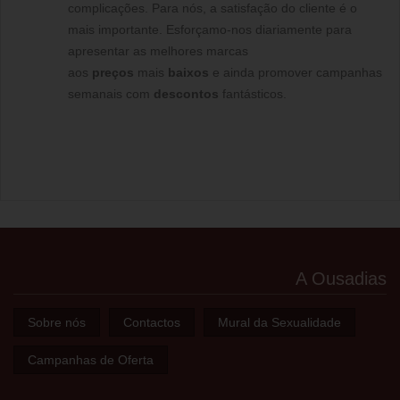
complicações. Para nós, a satisfação do cliente é o
mais importante. Esforçamo-nos diariamente para
apresentar as melhores marcas
aos
preços
mais
baixos
e ainda promover campanhas
semanais com
descontos
fantásticos.
A Ousadias
Sobre nós
Contactos
Mural da Sexualidade
Campanhas de Oferta