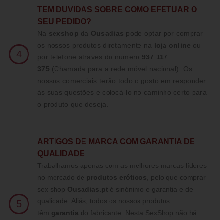
TE
M DUVIDAS SOBRE COMO EFETUAR O
SEU PEDIDO?
Na
sexshop
da
Ousadias
pode optar por comprar
os nossos produtos diretamente na
loja online
ou
4
por telefone através do número
937 117
375
(Chamada para a rede móvel nacional)
. Os
nossos comerciais terão todo o gosto em responder
ás suas questões e colocá-lo no caminho certo para
o produto que deseja.
ARTIGOS DE MARCA COM GARANTIA DE
QUALIDADE
Trabalhamos apenas com as melhores marcas líderes
no mercado de
produtos eróticos
, pelo que comprar
sex shop
Ousadias.pt
é sinónimo e garantia e de
qualidade. Aliás, todos os nossos produtos
5
têm
garantia
do fabricante. Nesta SexShop não há