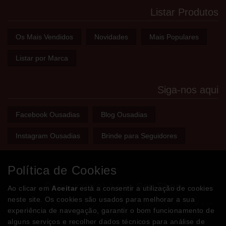
Listar Produtos
Os Mais Vendidos
Novidades
Mais Populares
Listar por Marca
Siga-nos aqui
Facebook Ousadias
Blog Ousadias
Instagram Ousadias
Brinde para Seguidores
Política de Cookies
Bem-vindo(a) à sua
Sex Shop
Ao clicar em
Aceitar
está a consentir a utilização de cookies
neste site. Os cookies são usados para melhorar a sua
A loja onde encontra tudo o que precisa para apimentar a sua
experiência de navegação, garantir o bom funcionamento de
relação e tornar o sexo mais divertido, interessante e excitante!
alguns serviços e recolher dados técnicos para análise de