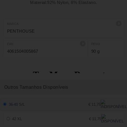
Material:92% Nylon, 8% Elastano.
MARCA
PENTHOUSE
EAN
PESO
4061504005867
90 g
Outros Tamanhos Disponíveis
36-40 S/L
€ 11,75
42 XL
€ 11,75