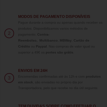
MODOS DE PAGAMENTO DISPONÍVEIS
Pague durante a compra ou apenas quando receber os
produtos. Disponibilizamos varios métodos de
2
pagamento;
Contra-
Reembolso
,
Multibanco
,
MBWay
,
Cartão de
Crédito
ou
Paypal
.
Nas compras de valor igual ou
superior a 49€ os
portes são grátis
.
ENVIOS EM 24H
Encomendas confirmadas até às 12h e com
produtos
3
em stock
, são enviadas no próprio dia por
Transportadora, pelo que recebe no dia útil seguinte.
TE
M DUVIDAS SOBRE COMO EFETUAR O