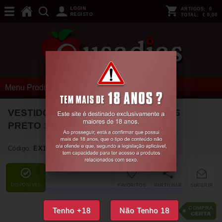
LOGIN
ARTIGOS:
0
REGISTO
TOTAL:
€ 0,00
Menu Produtos
VESTIDO EFEITO MOLHADO CR-4276
PRETO
36 S
Código:
EX15390
DISPONÍVEL
FAVORITOS
PARTILHAR
SUGERIR
26,
38
Tenho +18
Não Tenho 18
€