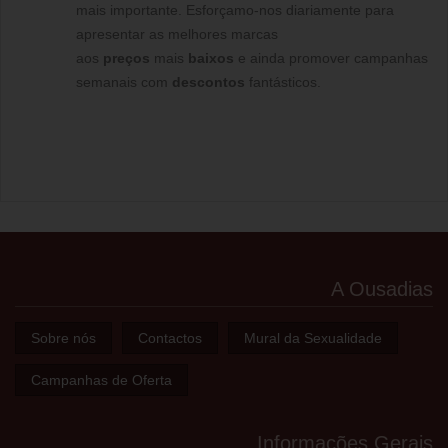
mais importante. Esforçamo-nos diariamente para
apresentar as melhores marcas
aos
preços
mais
baixos
e ainda promover campanhas
semanais com
descontos
fantásticos.
A Ousadias
Sobre nós
Contactos
Mural da Sexualidade
Campanhas de Oferta
Informações Gerais