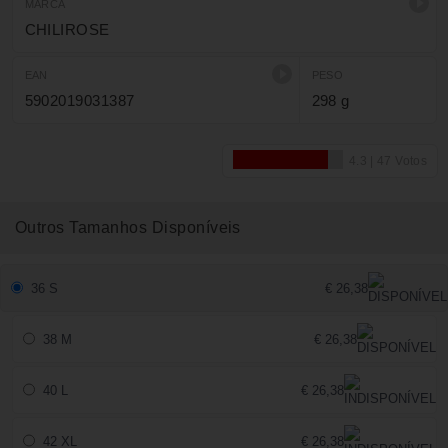
numa caixa elegante.
MARCA
CHILIROSE
EAN
PESO
5902019031387
298 g
Outros Tamanhos Disponíveis
36 S
€ 26,38
38 M
€ 26,38
40 L
€ 26,38
42 XL
€ 26,38