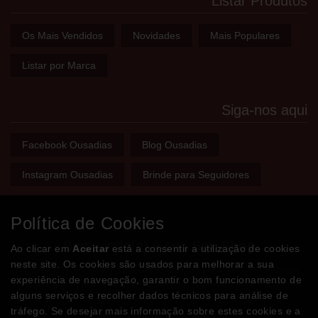
Listar Produtos
Os Mais Vendidos
Novidades
Mais Populares
Listar por Marca
Siga-nos aqui
Facebook Ousadias
Blog Ousadias
Instagram Ousadias
Brinde para Seguidores
Política de Cookies
Bem-vindo(a) à sua
Sex Shop
Ao clicar em
Aceitar
está a consentir a utilização de cookies
neste site. Os cookies são usados para melhorar a sua
A loja onde encontra tudo o que precisa para apimentar a sua
experiência de navegação, garantir o bom funcionamento de
relação e tornar o sexo mais divertido, interessante e excitante!
alguns serviços e recolher dados técnicos para análise de
tráfego. Se desejar mais informação sobre estes cookies e a
Partilhe com os seus amigos!