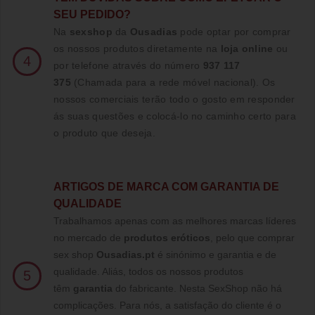
SEU PEDIDO?
Na
sexshop
da
Ousadias
pode optar por comprar
os nossos produtos diretamente na
loja online
ou
4
por telefone através do número
937 117
375
(Chamada para a rede móvel nacional)
. Os
nossos comerciais terão todo o gosto em responder
ás suas questões e colocá-lo no caminho certo para
o produto que deseja.
ARTIGOS DE MARCA COM GARANTIA DE
QUALIDADE
Trabalhamos apenas com as melhores marcas líderes
no mercado de
produtos eróticos
, pelo que comprar
sex shop
Ousadias.pt
é sinónimo e garantia e de
qualidade. Aliás, todos os nossos produtos
5
têm
garantia
do fabricante. Nesta SexShop não há
complicações. Para nós, a satisfação do cliente é o