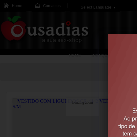
Home
Contactos
Select Language
▼
HOME
BRINQUEDOS
Loading zoom