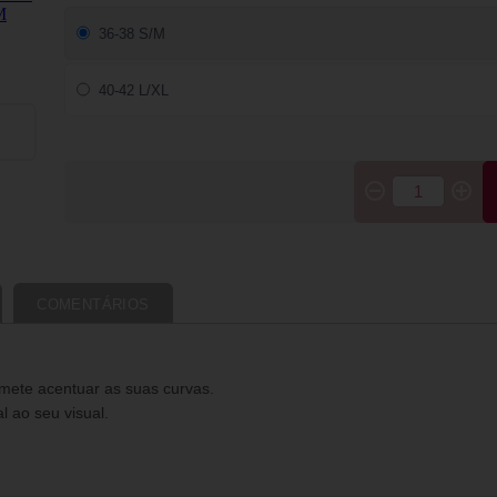
36-38 S/M
40-42 L/XL
COMENTÁRIOS
mete acentuar as suas curvas.
 ao seu visual.