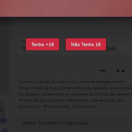
DISPONÍVEL
IMPRIMIR
FAVORITOS
MARCA
EAN
Tenho +18
Não Tenho 18
CHILIROSE
5902021035540
Com este vestido de noite será a rainha de qualquer evento.
Ficará colado às suas formas como uma segunda pele e promet
Os ligueiros incorporados acrescentam ainda mais sex appeal a
Produto de alta qualidade embalado em uma elegante caixa.
Composição: 90% poliamida, 10% elastano.
Outros Tamanhos Disponíveis