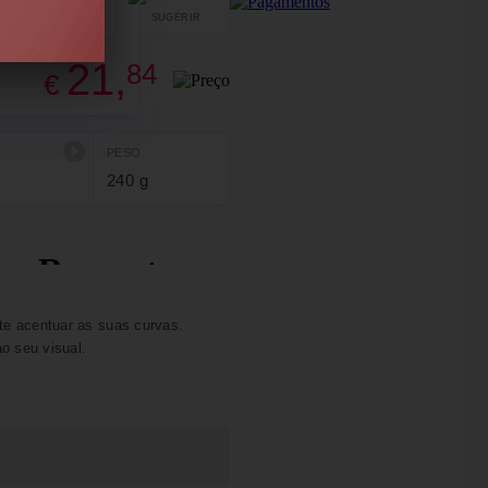
SUGERIR
PARTILHAR
21,
84
€
PESO
240 g
e acentuar as suas curvas.
o seu visual.