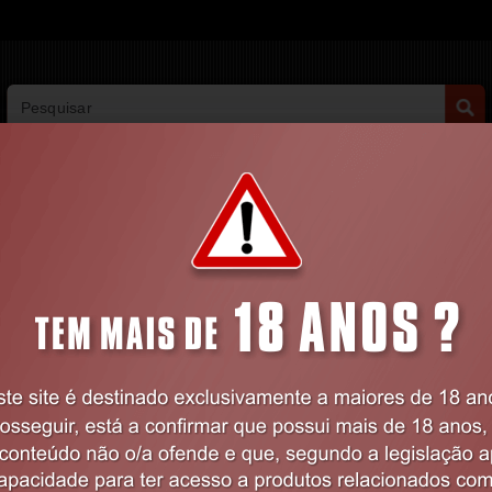
PESQUISA AVANÇADA
VIBRADORES
BDSM
LINGERIE
FARMÁCIA
LINGERIE
Feminina
Vestidos
VESTIDO COM LIGUEIROS CR-4442 V
Código:
EX18298