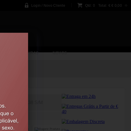
Login / Novo Cliente
Qtd:
0
Total:
€
€ 0,00
BRINCADEIRAS
NOVOS
ERMELHO
36-38 S/M