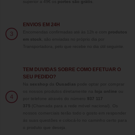
superior a 49€ os
portes são grátis
.
ENVIOS EM 24H
Encomendas confirmadas até às 12h e com
produtos
3
em stock
, são enviadas no próprio dia por
Transportadora, pelo que recebe no dia útil seguinte.
TE
M DUVIDAS SOBRE COMO EFETUAR O
SEU PEDIDO?
Na
sexshop
da
Ousadias
pode optar por comprar
os nossos produtos diretamente na
loja online
ou
4
por telefone através do número
937 117
375
(Chamada para a rede móvel nacional)
. Os
nossos comerciais terão todo o gosto em responder
ás suas questões e colocá-lo no caminho certo para
o produto que deseja.