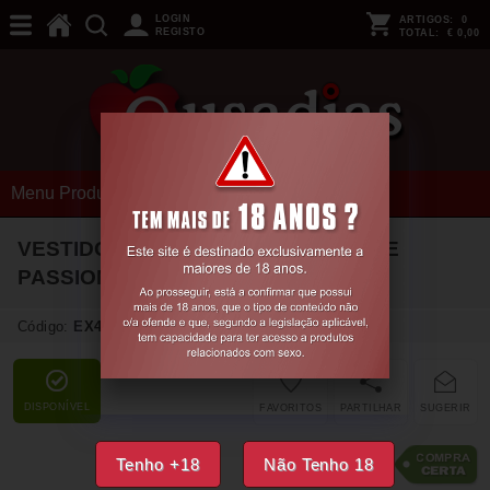
LOGIN
ARTIGOS:
0
REGISTO
TOTAL:
€ 0,00
Menu Produtos
VESTIDO BS096 PRETO EROTIC LINE
PASSION
Código:
EX48594
DISPONÍVEL
FAVORITOS
PARTILHAR
SUGERIR
15,
18
€
Tenho +18
Não Tenho 18