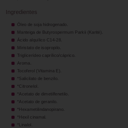
Ingredientes
Óleo de soja hidrogenado.
Manteiga de Butyrospermum Parkii (Karité).
Ácido alquílico C14-28.
Miristato de isopropilo.
Triglicerídeo caprílico/cáprico.
Aroma.
Tocoferol (Vitamina E).
*Salicilato de benzilo.
*Citronelol.
*Acetato de dimetilfenetilo.
*Acetato de geranilo.
*Hexametilindanopirano.
*Hexil cinamal.
*Linalol.