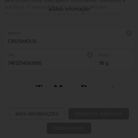
para proporcionar massagens confortáveis, relaxantes e
nutritivas. O aroma tropical a maracujá perfuma
delicadamente a pele, enquanto as feromonas ajudam a
criar um ambiente mais envolvente, deixando a pele macia,
hidratada e delicadamente perfumada.
MARCA
CRUSHIOUS
EAN
PESO
7403254162600
96 g
MAIS INFORMAÇÕES
PRODUTOS IDÊNTICOS
COMENTÁRIOS