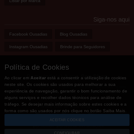
Listar por Marca
Siga-nos aqui
Facebook Ousadias
Blog Ousadias
Instagram Ousadias
Brinde para Seguidores
Política de Cookies
Bem-vindo(a) à sua
Sex Shop
Ao clicar em
Aceitar
está a consentir a utilização de cookies
neste site. Os cookies são usados para melhorar a sua
A loja onde encontra tudo o que precisa para apimentar a sua
experiência de navegação, garantir o bom funcionamento de
relação e tornar o sexo mais divertido, interessante e excitante!
alguns serviços e recolher dados técnicos para análise de
tráfego. Se desejar mais informação sobre estes cookies e a
Partilhe com os seus amigos!
forma como são usados por nós clique no botão Saiba Mais.
ACEITAR COOKIES
CONFIGURAR