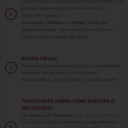
Pague durante a compra ou apenas quando receber os
produtos. Disponibilizamos varios métodos de
2
pagamento;
Contra-
Reembolso
,
Multibanco
,
MBWay
,
Cartão de
Crédito
ou
Paypal
.
Nas compras de valor igual ou
superior a 49€ os
portes são grátis
.
ENVIOS EM 24H
Encomendas confirmadas até às 12h e com
produtos
3
em stock
, são enviadas no próprio dia por
Transportadora, pelo que recebe no dia útil seguinte.
TE
M DUVIDAS SOBRE COMO EFETUAR O
SEU PEDIDO?
Na
sexshop
da
Ousadias
pode optar por comprar
os nossos produtos diretamente na
loja online
ou
4