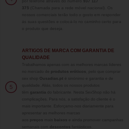
por telefone através do número
937 117
375
(Chamada para a rede móvel nacional)
. Os
nossos comerciais terão todo o gosto em responder
ás suas questões e colocá-lo no caminho certo para
o produto que deseja.
ARTIGOS DE MARCA COM GARANTIA DE
QUALIDADE
Trabalhamos apenas com as melhores marcas líderes
no mercado de
produtos eróticos
, pelo que comprar
sex shop
Ousadias.pt
é sinónimo e garantia e de
qualidade. Aliás, todos os nossos produtos
5
têm
garantia
do fabricante. Nesta SexShop não há
complicações. Para nós, a satisfação do cliente é o
mais importante. Esforçamo-nos diariamente para
apresentar as melhores marcas
aos
preços
mais
baixos
e ainda promover campanhas
semanais com
descontos
fantásticos.