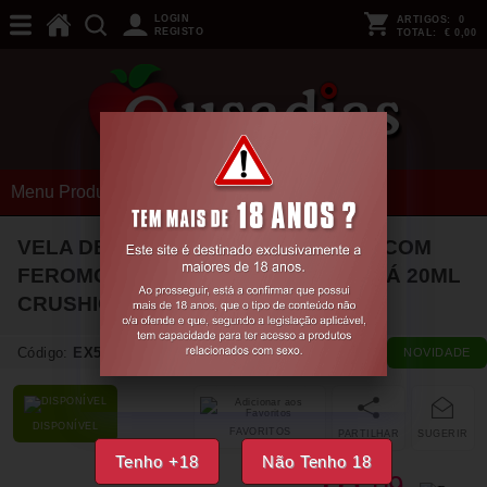
LOGIN
ARTIGOS:
0
REGISTO
TOTAL:
€ 0,00
Menu Produtos
VELA DE MASSAGEM PASSIONATE COM
FEROMONAS E AROMA A MARACUJÁ 20ML
CRUSHIOUS
Código:
EX55252
NOVIDADE
DISPONÍVEL
FAVORITOS
PARTILHAR
SUGERIR
Tenho +18
Não Tenho 18
09