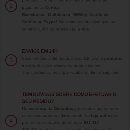
produtos. Disponibilizamos varios métodos de
2
pagamento;
Contra-
Reembolso
,
Multibanco
,
MBWay
,
Cartão de
Crédito
ou
Paypal
.
Nas compras de valor igual ou
superior a 49€ os
portes são grátis
.
ENVIOS EM 24H
Encomendas confirmadas até às 12h e com
produtos
3
em stock
, são enviadas no próprio dia por
Transportadora, pelo que recebe no dia útil seguinte.
TE
M DUVIDAS SOBRE COMO EFETUAR O
SEU PEDIDO?
Na
sexshop
da
Ousadias
pode optar por comprar
os nossos produtos diretamente na
loja online
ou
4
por telefone através do número
937 117
375
(Chamada para a rede móvel nacional)
. Os