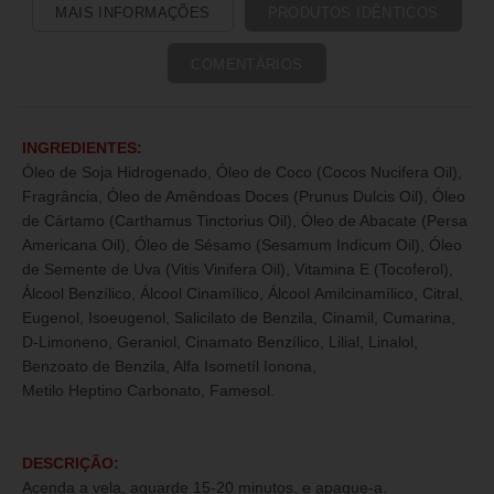
MAIS INFORMAÇÕES
PRODUTOS IDÊNTICOS
COMENTÁRIOS
INGREDIENTES:
Óleo de Soja Hidrogenado, Óleo de Coco (Cocos Nucifera Oil),
Fragrância, Óleo de Amêndoas Doces (Prunus Dulcis Oil), Óleo
de Cártamo (Carthamus Tinctorius Oil), Óleo de Abacate (Persa
Americana Oil), Óleo de Sésamo (Sesamum Indicum Oil), Óleo
de Semente de Uva (Vitis Vinifera Oil), Vitamina E (Tocoferol),
Álcool Benzílico, Álcool Cinamílico, Álcool Amilcinamílico, Citral,
Eugenol, Isoeugenol, Salicilato de Benzila, Cinamil, Cumarina,
D-Limoneno, Geraniol, Cinamato Benzílico, Lilial, Linalol,
Benzoato de Benzila, Alfa Isometíl Ionona,
Metilo Heptino Carbonato, Famesol.
DESCRIÇÃO:
Acenda a vela, aguarde 15-20 minutos, e apague-a.