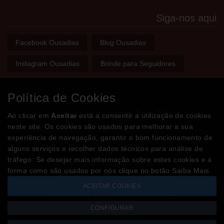
Siga-nos aqui
Facebook Ousadias
Blog Ousadias
Instagram Ousadias
Brinde para Seguidores
Política de Cookies
Bem-vindo(a) à sua
Sex Shop
Ao clicar em
Aceitar
está a consentir a utilização de cookies
neste site. Os cookies são usados para melhorar a sua
A loja onde encontra tudo o que precisa para apimentar a sua
experiência de navegação, garantir o bom funcionamento de
relação e tornar o sexo mais divertido, interessante e excitante!
alguns serviços e recolher dados técnicos para análise de
tráfego. Se desejar mais informação sobre estes cookies e a
Partilhe com os seus amigos!
forma como são usados por nós clique no botão Saiba Mais.
ACEITAR COOKIES
CONFIGURAR