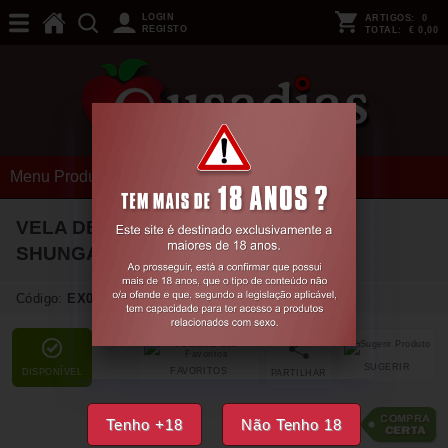
LOGIN
ARTIGOS:
0
REGISTO
TOTAL:
€ 0,00
Menu Produtos
VELA DE MASSAGEM AFRODISÍACA
SHUNGA CHÁ VERDE 30ML
Código:
EX08348
SUGERIR
FAVORITOS
DISPONÍVEL
PARTILHAR
8,
35
€
Tenho +18
Não Tenho 18