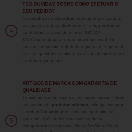
TE
M DUVIDAS SOBRE COMO EFETUAR O
SEU PEDIDO?
Na
sexshop
da
Ousadias
pode optar por comprar
os nossos produtos diretamente na
loja online
ou
4
por telefone através do número
937 117
375
(Chamada para a rede móvel nacional)
. Os
nossos comerciais terão todo o gosto em responder
ás suas questões e colocá-lo no caminho certo para
o produto que deseja.
ARTIGOS DE MARCA COM GARANTIA DE
QUALIDADE
Trabalhamos apenas com as melhores marcas líderes
no mercado de
produtos eróticos
, pelo que comprar
sex shop
Ousadias.pt
é sinónimo e garantia e de
qualidade. Aliás, todos os nossos produtos
5
têm
garantia
do fabricante. Nesta SexShop não há