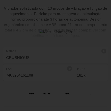
Vibrador sofisticado com 10 modos de vibração e função de
aquecimento. Perfeito para massagem e estimulação
íntima, proporciona até 3 horas de autonomia. Design
ergonómico em silicone e ABS, com 21 cm de comprimento
total e 4,2 cm de diâmetro. Fácil de limpar, compatível com
lubrificantes à base de água.
MARCA
CRUSHIOUS
EAN
PESO
7403254161108
181 g