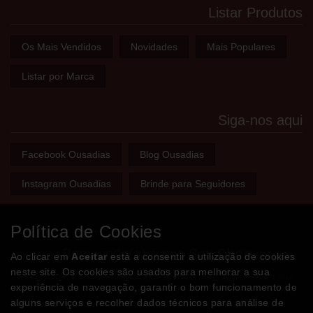
Listar Produtos
Os Mais Vendidos
Novidades
Mais Populares
Listar por Marca
Siga-nos aqui
Facebook Ousadias
Blog Ousadias
Instagram Ousadias
Brinde para Seguidores
Política de Cookies
Bem-vindo(a) à sua
Sex Shop
Ao clicar em
Aceitar
está a consentir a utilização de cookies
neste site. Os cookies são usados para melhorar a sua
A loja onde encontra tudo o que precisa para apimentar a sua
experiência de navegação, garantir o bom funcionamento de
relação e tornar o sexo mais divertido, interessante e excitante!
alguns serviços e recolher dados técnicos para análise de