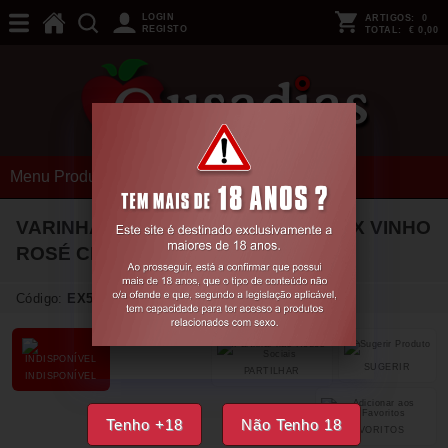
LOGIN
ARTIGOS:
0
REGISTO
TOTAL:
€ 0,00
Menu Produtos
VARINHA MASSAJADORA DUAL JINX VINHO
ROSÉ CRUSHIOUS
Código:
EX50580
SUGERIR
PARTILHAR
INDISPONÍVEL
Tenho +18
Não Tenho 18
FAVORITOS