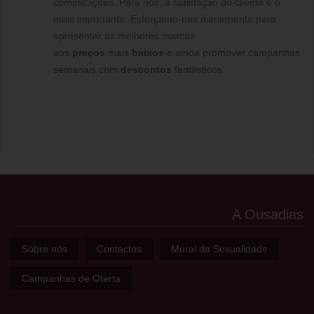
complicações. Para nós, a satisfação do cliente é o
mais importante. Esforçamo-nos diariamente para
apresentar as melhores marcas
aos
preços
mais
baixos
e ainda promover campanhas
semanais com
descontos
fantásticos.
A Ousadias
Sobre nós
Contactos
Mural da Sexualidade
Campanhas de Oferta