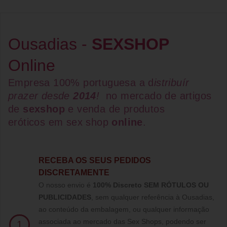
Ousadias -
SEXSHOP
Online
Empresa 100% portuguesa a d
istribuír
prazer desde
2014
!
no mercado de artigos
de
sexshop
e venda de
produtos
eróticos
em
sex shop
online
.
RECEBA OS SEUS PEDIDOS
DISCRETAMENTE
O nosso envio é
100% Discreto SEM RÓTULOS OU
PUBLICIDADES
, sem qualquer referência à Ousadias,
ao conteúdo da embalagem, ou qualquer informação
associada ao mercado das Sex Shops, podendo ser
1