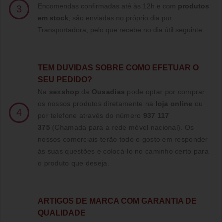
Encomendas confirmadas até às 12h e com
produtos
3
em stock
, são enviadas no próprio dia por
Transportadora, pelo que recebe no dia útil seguinte.
TE
M DUVIDAS SOBRE COMO EFETUAR O
SEU PEDIDO?
Na
sexshop
da
Ousadias
pode optar por comprar
os nossos produtos diretamente na
loja online
ou
4
por telefone através do número
937 117
375
(Chamada para a rede móvel nacional)
. Os
nossos comerciais terão todo o gosto em responder
ás suas questões e colocá-lo no caminho certo para
o produto que deseja.
ARTIGOS DE MARCA COM GARANTIA DE
QUALIDADE