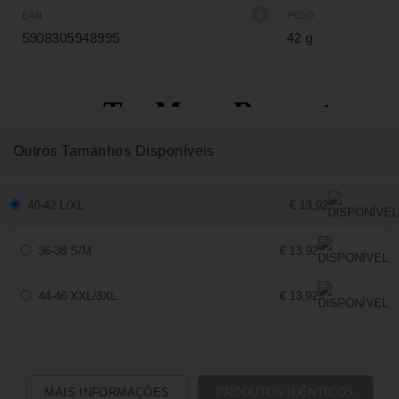
EAN
PESO
5908305948995
42 g
Outros Tamanhos Disponíveis
40-42 L/XL
€ 13,92
36-38 S/M
€ 13,92
44-46 XXL/3XL
€ 13,92
MAIS INFORMAÇÕES
PRODUTOS IDÊNTICOS