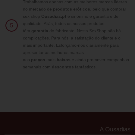
Trabalhamos apenas com as melhores marcas líderes
no mercado de
produtos eróticos
, pelo que comprar
sex shop
Ousadias.pt
é sinónimo e garantia e de
qualidade. Aliás, todos os nossos produtos
5
têm
garantia
do fabricante. Nesta SexShop não há
complicações. Para nós, a satisfação do cliente é o
mais importante. Esforçamo-nos diariamente para
apresentar as melhores marcas
aos
preços
mais
baixos
e ainda promover campanhas
semanais com
descontos
fantásticos.
A Ousadias