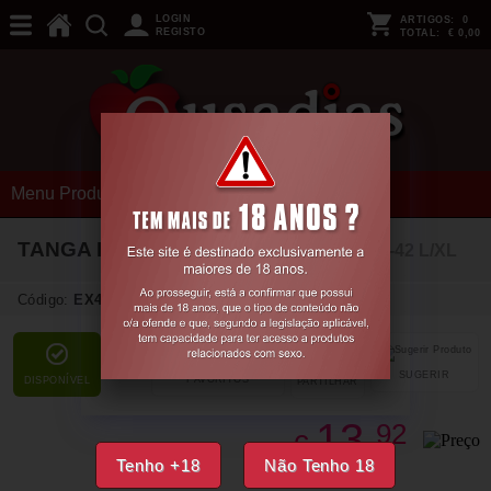
LOGIN
ARTIGOS:
0
REGISTO
TOTAL:
€ 0,00
Menu Produtos
TANGA LINETTE PRETO PASSION
40-42 L/XL
Código:
EX49338
SUGERIR
FAVORITOS
DISPONÍVEL
PARTILHAR
13,
92
€
Tenho +18
Não Tenho 18