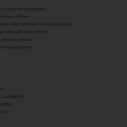
e testículos esculpidos
 maior conforto
 para quem deseja mais profundidade
 sensação mais intensa
, metal e elástico
el separadamente
as)
,1 polegadas)
egadas)
das)