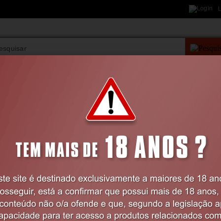
L
PESQUISA AVANÇAD
VIBRADORES
BDSM
LINGERIE
FARMÁCIA
BRINQUEDOS
Strap-On's
Sem Vibração
STRAP-ON REALISTA DE COURO OUCH!
BRANCO
Código:
EX15042