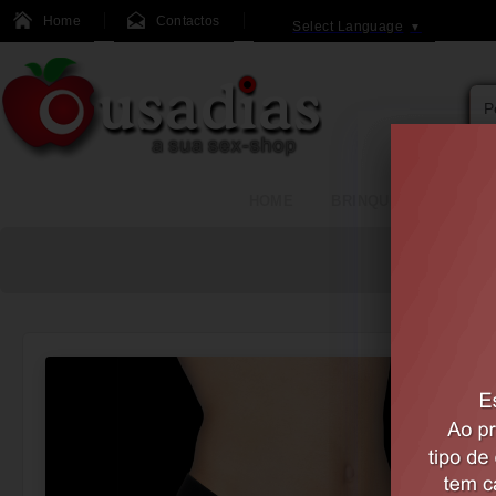
Home
Contactos
Select Language
▼
HOME
BRINQUEDOS