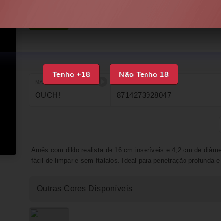
IMPRIMIR
FAVORITOS
DISPONÍVEL
Tenho +18
Não Tenho 18
MARCA
EAN
OUCH!
8714273928047
Arnês com dildo realista de 16 cm inseríveis e 4,2 cm de diâmet
fácil de limpar e sem ftalatos. Ideal para penetração profunda e
Outras Cores Disponíveis