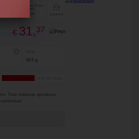
PARTILHAR
SUGERIR
31,
37
€
PESO
563 g
ro. Tiras elásticas ajustáveis,
 confortável.