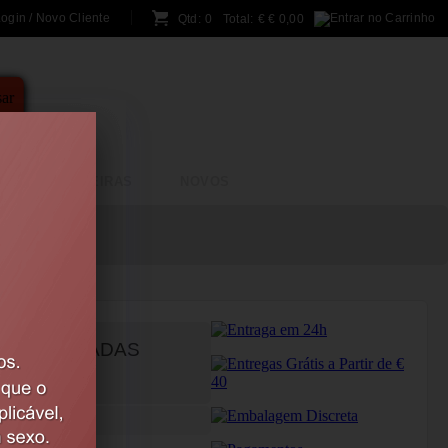
ogin / Novo Cliente
Qtd:
0
Total:
€
€ 0,00
A
BRINCADEIRAS
NOVOS
 8 POLEGADAS