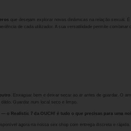
eros
que desejam explorar novas dinâmicas na relação sexual. É 
periência de cada utilizador. A sua versatilidade permite combina
s
eutro
. Enxaguar bem e deixar secar ao ar antes de guardar. O ar
ildo. Guardar num local seco e limpo.
— o Realistic 7 da OUCH! é tudo o que precisas para uma noi
ponível agora na nossa sex shop com entrega discreta e rápida.