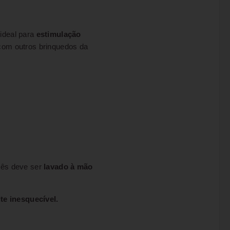
ideal para
estimulação
r com outros brinquedos da
nês deve ser
lavado à mão
te inesquecível.