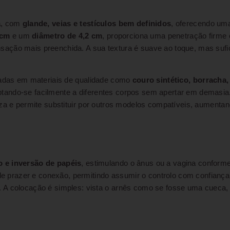
a
, com
glande, veias e testículos bem definidos
, oferecendo uma 
 cm
e um
diâmetro de 4,2 cm
, proporciona uma penetração firme
ação mais preenchida. A sua textura é suave ao toque, mas sufi
cadas em materiais de qualidade como
couro sintético, borracha,
ptando-se facilmente a diferentes corpos sem apertar em demasia.
eza e permite substituir por outros modelos compatíveis, aumentan
 e inversão de papéis
, estimulando o ânus ou a vagina conforme
 prazer e conexão, permitindo assumir o controlo com confiança
 A colocação é simples: vista o arnês como se fosse uma cueca, a