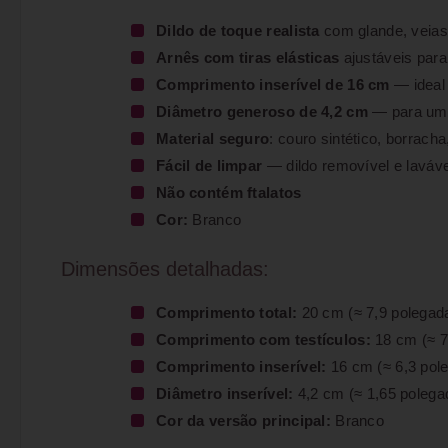
Dildo de toque realista
com glande, veias 
Arnês com tiras elásticas
ajustáveis para
Comprimento inserível de 16 cm
— ideal
Diâmetro generoso de 4,2 cm
— para uma
Material seguro
: couro sintético, borracha
Fácil de limpar
— dildo removível e laváv
Não contém ftalatos
Cor:
Branco
Dimensões detalhadas:
Comprimento total:
20 cm (≈ 7,9 polegad
Comprimento com testículos:
18 cm (≈ 7
Comprimento inserível:
16 cm (≈ 6,3 pol
Diâmetro inserível:
4,2 cm (≈ 1,65 polega
Cor da versão principal:
Branco