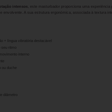
otação intensos
, este masturbador proporciona uma experiência 
e envolvente. A sua estrutura ergonómica, associada à textura int
 + língua vibratória destacável
 seu ritmo
movimento interno
nte
o ou duche
e diâmetro