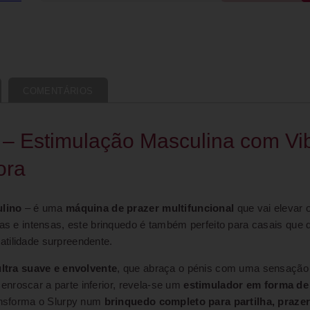
COMENTÁRIOS
 – Estimulação Masculina com Vi
ora
lino
– é uma
máquina de prazer multifuncional
que vai elevar
stas e intensas, este brinquedo é também perfeito para casais qu
atilidade surpreendente.
ultra suave e envolvente
, que abraça o pénis com uma sensação 
senroscar a parte inferior, revela-se um
estimulador em forma de
ransforma o Slurpy num
brinquedo completo para partilha, praze