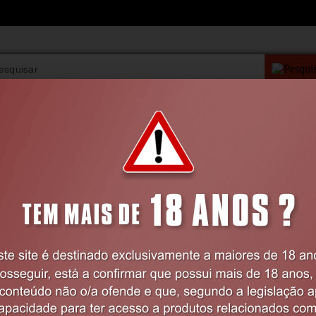
PESQUISA AVANÇAD
VIBRADORES
BDSM
LINGERIE
FARMÁCIA
BRINQUEDOS
Masturbadores
Masculinos
SLURPY MASTURBADOR 2 EM 1 DESM
CRUSHIOUS
Código:
EX53177