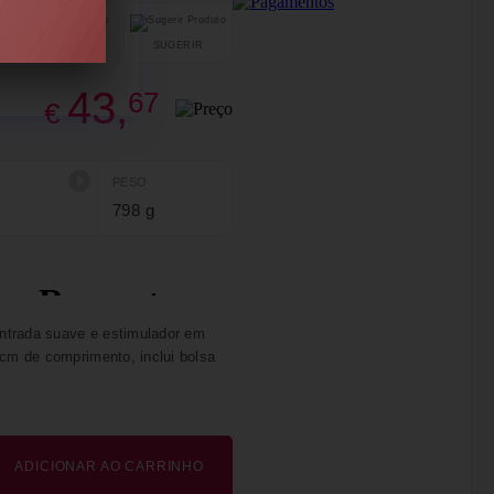
SUGERIR
PARTILHAR
43,
67
€
PESO
798 g
ntrada suave e estimulador em
 cm de comprimento, inclui bolsa
ADICIONAR AO CARRINHO