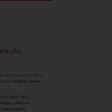
bração,
 os seus momentos íntimos
e querem
explorar novas
inigualável. Mas o
 língua
, ideal para
r e descoberta
.