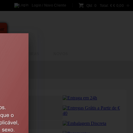
Login / Novo Cliente
Qtd:
0
Total:
€
€ 0,00
A
BRINCADEIRAS
NOVOS
ONTÁVEL