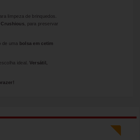
para limpeza de brinquedos.
a
Crushious
, para preservar
são de uma
bolsa em cetim
escolha ideal.
Versátil,
prazer!