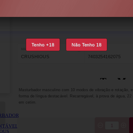
DISPONÍVEL
IMPRIMIR
FAVORITOS
Tenho +18
Não Tenho 18
MARCA
EAN
CRUSHIOUS
7403254162075
Masturbador masculino com 10 modos de vibração e rotação, e
forma de língua destacável. Recarregável, à prova de água, 22
em cetim.