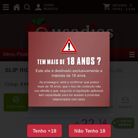
LOGIN
ARTIGOS:
0
REGISTO
TOTAL:
€ 0,00
Menu Produtos
SLIP RICHARD PRETO PASSION
40-42 L/XL
Código:
EX47907
DISPONÍVEL
FAVORITOS
PARTILHAR
SUGERIR
22,
14
€
Tenho +18
Não Tenho 18