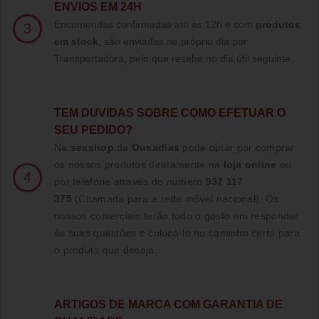
ENVIOS EM 24H
Encomendas confirmadas até às 12h e com
produtos
3
em stock
, são enviadas no próprio dia por
Transportadora, pelo que recebe no dia útil seguinte.
TE
M DUVIDAS SOBRE COMO EFETUAR O
SEU PEDIDO?
Na
sexshop
da
Ousadias
pode optar por comprar
os nossos produtos diretamente na
loja online
ou
4
por telefone através do número
937 117
375
(Chamada para a rede móvel nacional)
. Os
nossos comerciais terão todo o gosto em responder
ás suas questões e colocá-lo no caminho certo para
o produto que deseja.
ARTIGOS DE MARCA COM GARANTIA DE