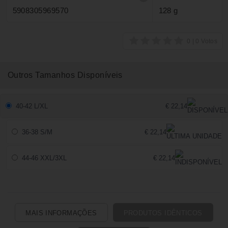
5908305969570
128 g
Outros Tamanhos Disponíveis
40-42 L/XL
€ 22,14
36-38 S/M
€ 22,14
44-46 XXL/3XL
€ 22,14
MAIS INFORMAÇÕES
PRODUTOS IDÊNTICOS