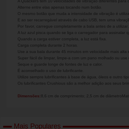
A Quackers tem 10 velocidades de vibração diferentes para 
Alterne entre elas apenas tocando num botão.
O mesmo botão que muda a intensidade de vibração é utiliza
E ao ser recarregável através de cabo USB, tem uma vibração
Por favor, carregue completamente a bala antes de a utilizar.
A luz azul pisca quando se liga o carregador para assinalar q
Quando a carga estiver completa, a luz está fixa.
Carga completa durante 2 horas.
Use a sua bala durante 45 minutos em velocidade mais alta 
Super fácil de limpar, limpe-a com um pano molhado ou use
Seque e guarde longe de fontes de luz e calor.
É aconselhado o uso de lubrificante.
Utilize sempre lubrificantes à base de água, óleos e outro tipo
Os lubrificantes Crushious são a melhor adição aos seus br
Dimensões:
8,6 cm de comprimento; 2,5 cm de diâmetroMat
Mais Populares