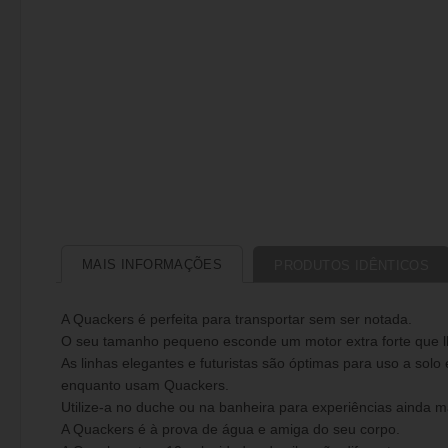
MAIS INFORMAÇÕES
PRODUTOS IDÊNTICOS
A Quackers é perfeita para transportar sem ser notada.
O seu tamanho pequeno esconde um motor extra forte que lh
As linhas elegantes e futuristas são óptimas para uso a sol
enquanto usam Quackers.
Utilize-a no duche ou na banheira para experiências ainda m
A Quackers é à prova de água e amiga do seu corpo.