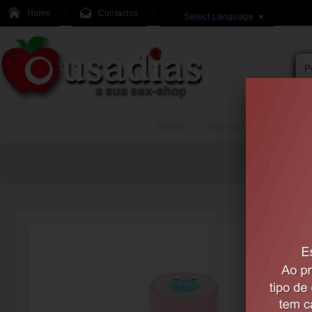
Home
Contactos
Select Language
▼
HOME
BRINQUEDOS