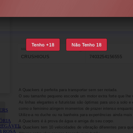
DISPONÍVEL
IMPRIMIR
FAVORITOS
Tenho +18
Não Tenho 18
MARCA
EAN
CRUSHIOUS
7403254156555
A Quackers é perfeita para transportar sem ser notada.
O seu tamanho pequeno esconde um motor extra forte que lhe v
As linhas elegantes e futuristas são óptimas para uso a solo e
como o feminino atingem momentos de prazer intenso enquan
Utilize-a no duche ou na banheira para experiências ainda mais
A Quackers é à prova de água e amiga do seu corpo.
A Quackers tem 10 velocidades de vibração diferentes para qu