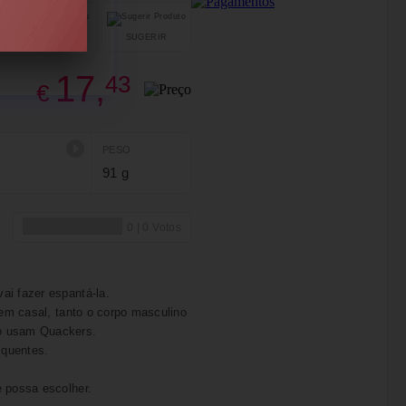
SUGERIR
PARTILHAR
17,
43
€
PESO
91 g
ai fazer espantá-la.
 em casal, tanto o corpo masculino
to usam Quackers.
 quentes.
e possa escolher.