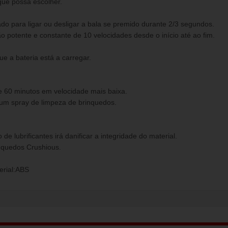
que possa escolher.
do para ligar ou desligar a bala se premido durante 2/3 segundos.
 potente e constante de 10 velocidades desde o início até ao fim.
ue a bateria está a carregar.
e 60 minutos em velocidade mais baixa.
 um spray de limpeza de brinquedos.
 de lubrificantes irá danificar a integridade do material.
inquedos Crushious.
erial:ABS