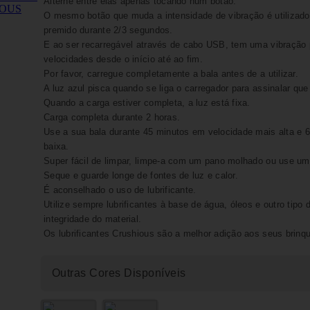
Alterne entre elas apenas tocando num botão.
O mesmo botão que muda a intensidade de vibração é utilizado p
premido durante 2/3 segundos.
E ao ser recarregável através de cabo USB, tem uma vibração 
velocidades desde o início até ao fim.
Por favor, carregue completamente a bala antes de a utilizar.
A luz azul pisca quando se liga o carregador para assinalar que 
Quando a carga estiver completa, a luz está fixa.
Carga completa durante 2 horas.
Use a sua bala durante 45 minutos em velocidade mais alta e 
baixa.
Super fácil de limpar, limpe-a com um pano molhado ou use um
Seque e guarde longe de fontes de luz e calor.
É aconselhado o uso de lubrificante.
Utilize sempre lubrificantes à base de água, óleos e outro tipo de
integridade do material.
Os lubrificantes Crushious são a melhor adição aos seus brinq
Outras Cores Disponíveis