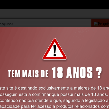
PESQUISA AVANÇAD
VIBRADORES
BDSM
LINGERIE
FARMÁCIA
Home
BRINQUEDOS
Ovos e Balas
QUACKERS BALA VIBRATÓRIA RECARR
ROSA CRUSHIOUS
Código:
EX21575