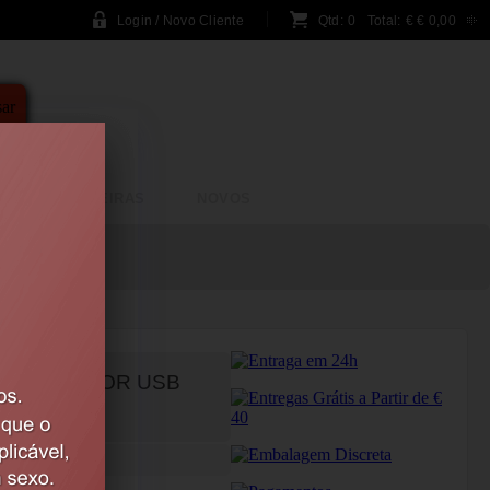
Login / Novo Cliente
Qtd:
0
Total:
€
€ 0,00
A
BRINCADEIRAS
NOVOS
EGÁVEL POR USB