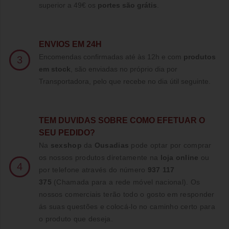
superior a 49€ os
portes são grátis
.
ENVIOS EM 24H
Encomendas confirmadas até às 12h e com
produtos
3
em stock
, são enviadas no próprio dia por
Transportadora, pelo que recebe no dia útil seguinte.
TE
M DUVIDAS SOBRE COMO EFETUAR O
SEU PEDIDO?
Na
sexshop
da
Ousadias
pode optar por comprar
os nossos produtos diretamente na
loja online
ou
4
por telefone através do número
937 117
375
(Chamada para a rede móvel nacional)
. Os
nossos comerciais terão todo o gosto em responder
ás suas questões e colocá-lo no caminho certo para
o produto que deseja.