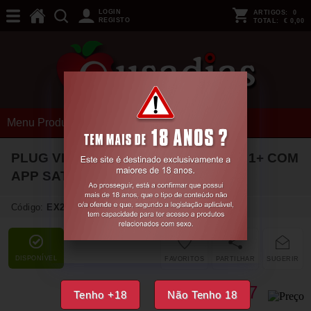
LOGIN
ARTIGOS:
0
REGISTO
TOTAL:
€ 0,00
Menu Produtos
PLUG VIBRATÓRIO ROTATOR PLUG 1+ COM
APP SATISFYER VERMELHO
Código:
EX21553
DISPONÍVEL
FAVORITOS
PARTILHAR
SUGERIR
37,
77
€
Tenho +18
Não Tenho 18