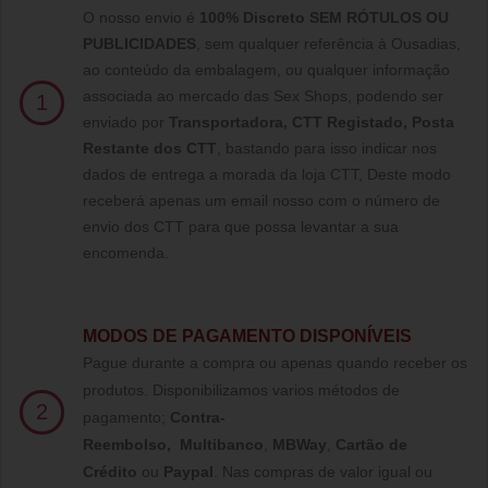
O nosso envio é
100% Discreto SEM RÓTULOS OU
PUBLICIDADES
, sem qualquer referência à Ousadias,
ao conteúdo da embalagem, ou qualquer informação
associada ao mercado das Sex Shops, podendo ser
1
enviado por
Transportadora, CTT Registado,
Posta
Restante dos CTT
, bastando para isso indicar nos
dados de entrega a morada da loja CTT, Deste modo
receberá apenas um email nosso com o número de
envio dos CTT para que possa levantar a sua
encomenda.
MODOS DE PAGAMENTO DISPONÍVEIS
Pague durante a compra ou apenas quando receber os
produtos. Disponibilizamos varios métodos de
2
pagamento;
Contra-
Reembolso
,
Multibanco
,
MBWay
,
Cartão de
Crédito
ou
Paypal
.
Nas compras de valor igual ou