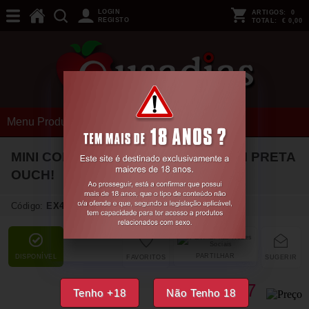
LOGIN
ARTIGOS:
0
REGISTO
TOTAL:
€ 0,00
Menu Produtos
MINI CORDA JAPANESE 4.9 FT/ 1,5 M PRETA
OUCH!
Código:
EX42955
PARTILHAR
DISPONÍVEL
FAVORITOS
SUGERIR
7,
17
€
Tenho +18
Não Tenho 18