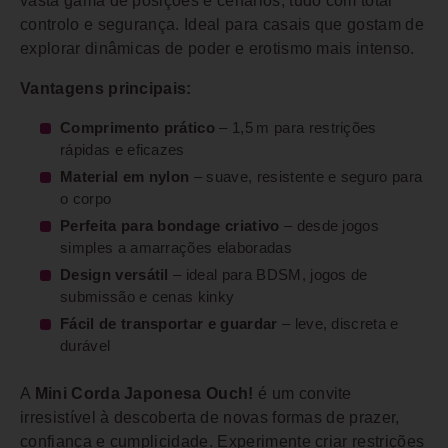
vasta gama de posições e cenários, tudo com total
controlo e segurança. Ideal para casais que gostam de
explorar dinâmicas de poder e erotismo mais intenso.
Vantagens principais:
Comprimento prático
– 1,5 m para restrições
rápidas e eficazes
Material em nylon
– suave, resistente e seguro para
o corpo
Perfeita para bondage criativo
– desde jogos
simples a amarrações elaboradas
Design versátil
– ideal para BDSM, jogos de
submissão e cenas kinky
Fácil de transportar e guardar
– leve, discreta e
durável
A
Mini Corda Japonesa Ouch!
é um convite
irresistível à descoberta de novas formas de prazer,
confiança e cumplicidade. Experimente criar restrições