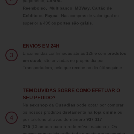
pagamento;
Contra-
Reembolso
,
Multibanco
,
MBWay
,
Cartão de
Crédito
ou
Paypal
.
Nas compras de valor igual ou
superior a 49€ os
portes são grátis
.
ENVIOS EM 24H
Encomendas confirmadas até às 12h e com
produtos
3
em stock
, são enviadas no próprio dia por
Transportadora, pelo que recebe no dia útil seguinte.
TE
M DUVIDAS SOBRE COMO EFETUAR O
SEU PEDIDO?
Na
sexshop
da
Ousadias
pode optar por comprar
os nossos produtos diretamente na
loja online
ou
4
por telefone através do número
937 117
375
(Chamada para a rede móvel nacional)
. Os
nossos comerciais terão todo o gosto em responder