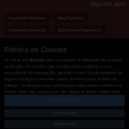
Siga-nos aqui
Facebook Ousadias
Blog Ousadias
Instagram Ousadias
Brinde para Seguidores
Política de Cookies
Bem-vindo(a) à sua
Sex Shop
Ao clicar em
Aceitar
está a consentir a utilização de cookies
neste site. Os cookies são usados para melhorar a sua
A loja onde encontra tudo o que precisa para apimentar a sua
experiência de navegação, garantir o bom funcionamento de
relação e tornar o sexo mais divertido, interessante e excitante!
alguns serviços e recolher dados técnicos para análise de
tráfego. Se desejar mais informação sobre estes cookies e a
Partilhe com os seus amigos!
forma como são usados por nós clique no botão Saiba Mais.
ACEITAR COOKIES
CONFIGURAR
SAIBA MAIS
Todos os valores incluem IVA à taxa em vigor
Copyright © OUSADIAS.pt 2026