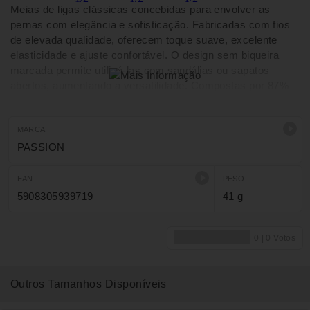
Meias de ligas clássicas concebidas para envolver as
pernas com elegância e sofisticação. Fabricadas com fios
de elevada qualidade, oferecem toque suave, excelente
elasticidade e ajuste confortável. O design sem biqueira
marcada permite utilizá-las com sandálias ou sapatos
abertos, aumentando a versatilidade. Compostas por 87%
poliamida e 13% elastano, adaptam-se facilmente às
pernas, criando um efeito elegante e sedutor ideal para
combinar com cintos de ligas.
MARCA
PASSION
EAN
PESO
5908305939719
41 g
Outros Tamanhos Disponíveis