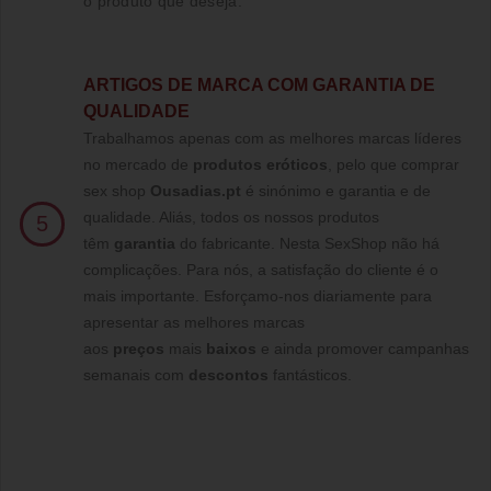
o produto que deseja.
ARTIGOS DE MARCA COM GARANTIA DE
QUALIDADE
Trabalhamos apenas com as melhores marcas líderes
no mercado de
produtos eróticos
, pelo que comprar
sex shop
Ousadias.pt
é sinónimo e garantia e de
qualidade. Aliás, todos os nossos produtos
5
têm
garantia
do fabricante. Nesta SexShop não há
complicações. Para nós, a satisfação do cliente é o
mais importante. Esforçamo-nos diariamente para
apresentar as melhores marcas
aos
preços
mais
baixos
e ainda promover campanhas
semanais com
descontos
fantásticos.