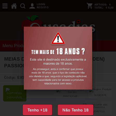
LOGIN
ARTIGOS:
0
REGISTO
TOTAL:
€ 0,00
Menu Produtos
MEIAS DE LIGAS ST001 PRETAS (17 DEN)
PASSION
1/2
Código:
EX50093
SUGERIR
PARTILHAR
DISPONÍVEL
Tenho +18
Não Tenho 18
FAVORITOS