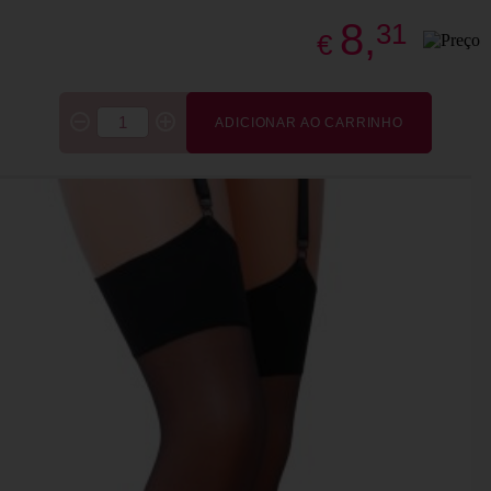
8,
31
€
ADICIONAR AO CARRINHO