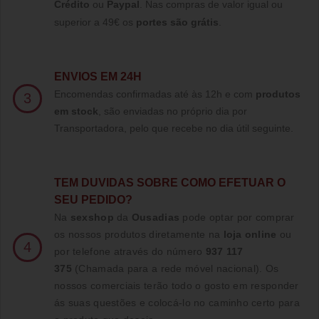
Crédito
ou
Paypal
.
Nas compras de valor igual ou
superior a 49€ os
portes são grátis
.
ENVIOS EM 24H
Encomendas confirmadas até às 12h e com
produtos
3
em stock
, são enviadas no próprio dia por
Transportadora, pelo que recebe no dia útil seguinte.
TE
M DUVIDAS SOBRE COMO EFETUAR O
SEU PEDIDO?
Na
sexshop
da
Ousadias
pode optar por comprar
os nossos produtos diretamente na
loja online
ou
4
por telefone através do número
937 117
375
(Chamada para a rede móvel nacional)
. Os
nossos comerciais terão todo o gosto em responder
ás suas questões e colocá-lo no caminho certo para