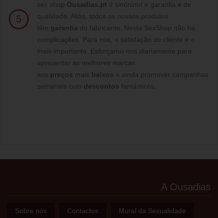
sex shop
Ousadias.pt
é sinónimo e garantia e de
qualidade. Aliás, todos os nossos produtos
5
têm
garantia
do fabricante. Nesta SexShop não há
complicações. Para nós, a satisfação do cliente é o
mais importante. Esforçamo-nos diariamente para
apresentar as melhores marcas
aos
preços
mais
baixos
e ainda promover campanhas
semanais com
descontos
fantásticos.
A Ousadias
Sobre nós
Contactos
Mural da Sexualidade