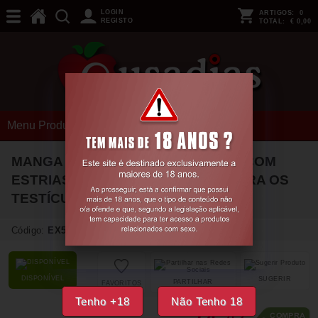
LOGIN
ARTIGOS:
0
REGISTO
TOTAL:
€ 0,00
Menu Produtos
MANGA VIBRATÓRIA DE SILICONE COM
ESTRIAS PARA O PÊNIS E ANEL PARA OS
TESTÍCULOS PRETO
Código:
EX54156
DISPONÍVEL
SUGERIR
PARTILHAR
FAVORITOS
Tenho +18
Não Tenho 18
42