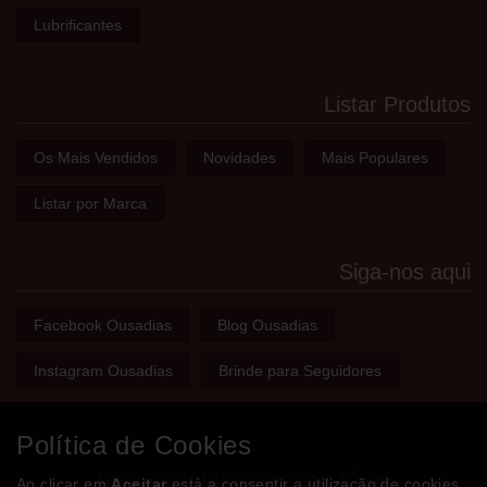
Lubrificantes
Listar Produtos
Os Mais Vendidos
Novidades
Mais Populares
Listar por Marca
Siga-nos aqui
Facebook Ousadias
Blog Ousadias
Instagram Ousadias
Brinde para Seguidores
Política de Cookies
Bem-vindo(a) à sua
Sex Shop
Ao clicar em
Aceitar
está a consentir a utilização de cookies