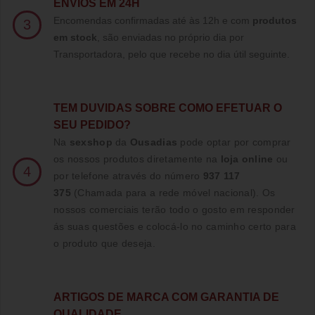
ENVIOS EM 24H
Encomendas confirmadas até às 12h e com
produtos
3
em stock
, são enviadas no próprio dia por
Transportadora, pelo que recebe no dia útil seguinte.
TE
M DUVIDAS SOBRE COMO EFETUAR O
SEU PEDIDO?
Na
sexshop
da
Ousadias
pode optar por comprar
os nossos produtos diretamente na
loja online
ou
4
por telefone através do número
937 117
375
(Chamada para a rede móvel nacional)
. Os
nossos comerciais terão todo o gosto em responder
ás suas questões e colocá-lo no caminho certo para
o produto que deseja.
ARTIGOS DE MARCA COM GARANTIA DE
QUALIDADE