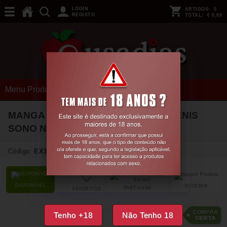
LOGIN
ARTIGOS:
0
REGISTO
TOTAL:
€ 0,00
Menu Produtos
MANGA COM EXTENSÃO PARA O PÉNIS
SONO Nº36 TRANSPARENTE
Código:
EX12218
DISPONÍVEL
SUGERIR
PARTILHAR
FAVORITOS
18,
57
€
Tenho +18
Não Tenho 18