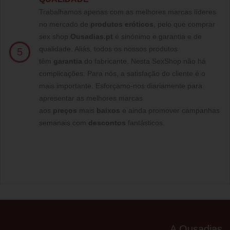
Trabalhamos apenas com as melhores marcas líderes
no mercado de
produtos eróticos
, pelo que comprar
sex shop
Ousadias.pt
é sinónimo e garantia e de
qualidade. Aliás, todos os nossos produtos
5
têm
garantia
do fabricante. Nesta SexShop não há
complicações. Para nós, a satisfação do cliente é o
mais importante. Esforçamo-nos diariamente para
apresentar as melhores marcas
aos
preços
mais
baixos
e ainda promover campanhas
semanais com
descontos
fantásticos.
A Ousadias