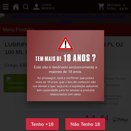
LOGIN
ARTIGOS:
0
REGISTO
TOTAL:
€ 0,00
Menu Produtos
LUBRIFICANTE À BASE DE ÁGUA 3.4 FL OZ
100 ML FIST IT
Código:
EX37533
SUGERIR
PARTILHAR
DISPONÍVEL
FAVORITOS
11,
64
€
Tenho +18
Não Tenho 18