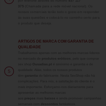
por telefone através do número
937 117
375
(Chamada para a rede móvel nacional)
. Os
nossos comerciais terão todo o gosto em responder
ás suas questões e colocá-lo no caminho certo para
o produto que deseja.
ARTIGOS DE MARCA COM GARANTIA DE
QUALIDADE
Trabalhamos apenas com as melhores marcas líderes
no mercado de
produtos eróticos
, pelo que comprar
sex shop
Ousadias.pt
é sinónimo e garantia e de
qualidade. Aliás, todos os nossos produtos
5
têm
garantia
do fabricante. Nesta SexShop não há
complicações. Para nós, a satisfação do cliente é o
mais importante. Esforçamo-nos diariamente para
apresentar as melhores marcas
aos
preços
mais
baixos
e ainda promover campanhas
semanais com
descontos
fantásticos.