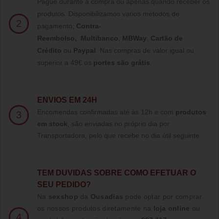
Pague durante a compra ou apenas quando receber os
produtos. Disponibilizamos varios métodos de
2
pagamento;
Contra-
Reembolso
,
Multibanco
,
MBWay
,
Cartão de
Crédito
ou
Paypal
.
Nas compras de valor igual ou
superior a 49€ os
portes são grátis
.
ENVIOS EM 24H
Encomendas confirmadas até às 12h e com
produtos
3
em stock
, são enviadas no próprio dia por
Transportadora, pelo que recebe no dia útil seguinte.
TE
M DUVIDAS SOBRE COMO EFETUAR O
SEU PEDIDO?
Na
sexshop
da
Ousadias
pode optar por comprar
os nossos produtos diretamente na
loja online
ou
4