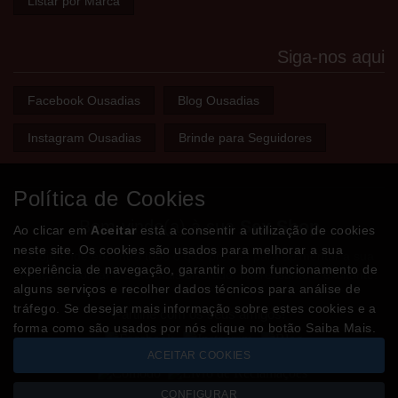
Listar por Marca
Siga-nos aqui
Facebook Ousadias
Blog Ousadias
Instagram Ousadias
Brinde para Seguidores
Política de Cookies
Bem-vindo(a) à sua
Sex Shop
Ao clicar em
Aceitar
está a consentir a utilização de cookies
neste site. Os cookies são usados para melhorar a sua
A loja onde encontra tudo o que precisa para apimentar a sua
experiência de navegação, garantir o bom funcionamento de
relação e tornar o sexo mais divertido, interessante e excitante!
alguns serviços e recolher dados técnicos para análise de
tráfego. Se desejar mais informação sobre estes cookies e a
Partilhe com os seus amigos!
forma como são usados por nós clique no botão Saiba Mais.
ACEITAR COOKIES
CONFIGURAR