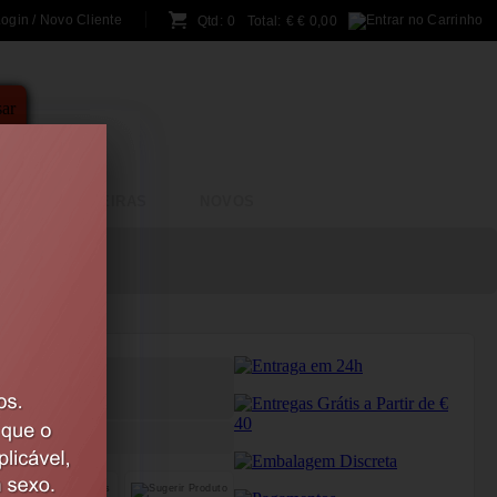
ogin / Novo Cliente
Qtd:
0
Total:
€
€ 0,00
A
BRINCADEIRAS
NOVOS
SS 6GR