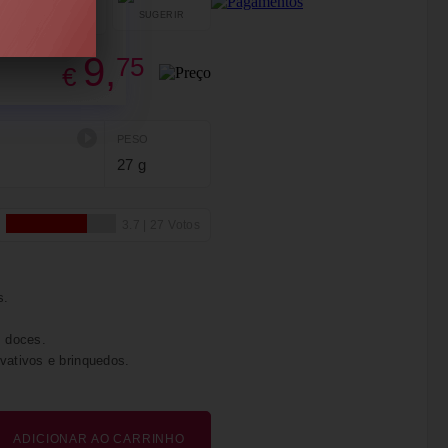
SUGERIR
PARTILHAR
9,
75
€
PESO
27 g
s.
s doces.
vativos e brinquedos.
ADICIONAR AO CARRINHO