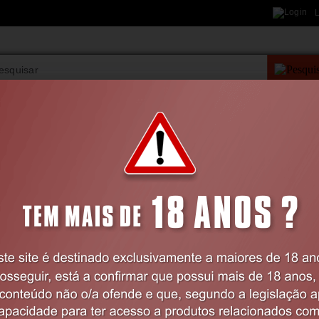
L
PESQUISA AVANÇAD
VIBRADORES
BDSM
LINGERIE
FARMÁCIA
Home
FARMÁCIA
Estimulantes
LIP GLOSS DE LOVE COLA VIBRANT KI
Código:
EX14720