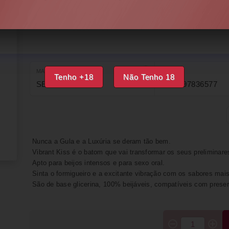
DISPONÍVEL
IMPRIMIR
FAVORITOS
MARCA
EAN
Tenho +18
Não Tenho 18
SECRET PLAY
8435097836577
Nunca a Gula e a Luxúria se deram tão bem.
Vibrant Kiss é o batom que vai transformar os seus preliminare
Apto para beijos intensos e para sexo oral.
Sinta o formigueiro e a excitante vibração com os sabores mai
São de base glicerina, 100% beijáveis, compatíveis com preser