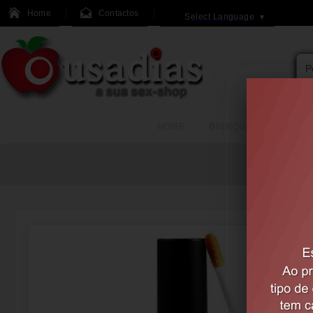
Home
Contactos
Select Language
▼
HOME
BRINQUEDOS