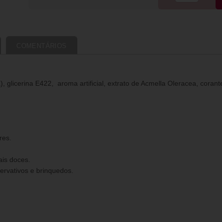
COMENTÁRIOS
 glicerina E422, aroma artificial, extrato de Acmella Oleracea, cora
res.
ais doces.
ervativos e brinquedos.