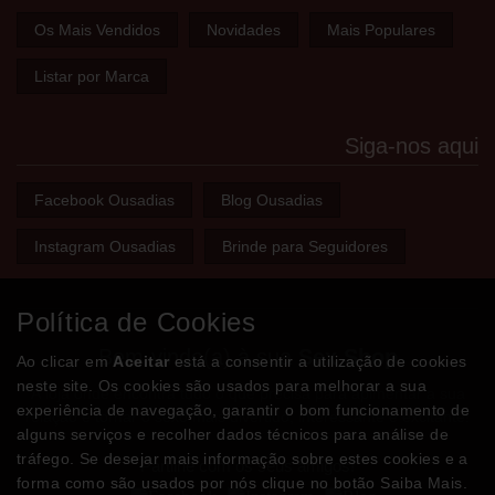
Os Mais Vendidos
Novidades
Mais Populares
Listar por Marca
Siga-nos aqui
Facebook Ousadias
Blog Ousadias
Instagram Ousadias
Brinde para Seguidores
Política de Cookies
Bem-vindo(a) à sua
Sex Shop
Ao clicar em
Aceitar
está a consentir a utilização de cookies
neste site. Os cookies são usados para melhorar a sua
A loja onde encontra tudo o que precisa para apimentar a sua
experiência de navegação, garantir o bom funcionamento de
relação e tornar o sexo mais divertido, interessante e excitante!
alguns serviços e recolher dados técnicos para análise de
tráfego. Se desejar mais informação sobre estes cookies e a
Partilhe com os seus amigos!
forma como são usados por nós clique no botão Saiba Mais.