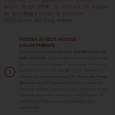
Empresa 100% portuguesa a d
istribuír
prazer desde
2014
!
no mercado de artigos
de
sexshop
e venda de
produtos
eróticos
em
sex shop
online
.
RECEBA OS SEUS PEDIDOS
DISCRETAMENTE
O nosso envio é
100% Discreto SEM RÓTULOS OU
PUBLICIDADES
, sem qualquer referência à Ousadias,
ao conteúdo da embalagem, ou qualquer informação
associada ao mercado das Sex Shops, podendo ser
1
enviado por
Transportadora, CTT Registado,
Posta
Restante dos CTT
, bastando para isso indicar nos
dados de entrega a morada da loja CTT, Deste modo
receberá apenas um email nosso com o número de
envio dos CTT para que possa levantar a sua
encomenda.