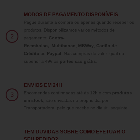
MODOS DE PAGAMENTO DISPONÍVEIS
Pague durante a compra ou apenas quando receber os
produtos. Disponibilizamos varios métodos de
2
pagamento;
Contra-
Reembolso
,
Multibanco
,
MBWay
,
Cartão de
Crédito
ou
Paypal
.
Nas compras de valor igual ou
superior a 49€ os
portes são grátis
.
ENVIOS EM 24H
Encomendas confirmadas até às 12h e com
produtos
3
em stock
, são enviadas no próprio dia por
Transportadora, pelo que recebe no dia útil seguinte.
TE
M DUVIDAS SOBRE COMO EFETUAR O
SEU PEDIDO?