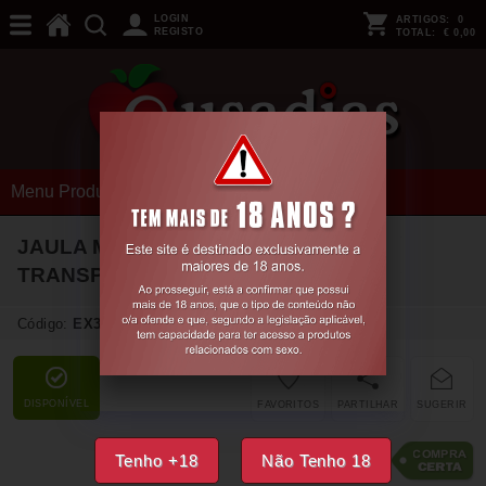
LOGIN
ARTIGOS:
0
REGISTO
TOTAL:
€ 0,00
Menu Produtos
JAULA MODEL 29 TPE CHASTITY
TRANSPARENTE MANCAGE
Código:
EX37043
DISPONÍVEL
FAVORITOS
PARTILHAR
SUGERIR
12,
03
€
Tenho +18
Não Tenho 18