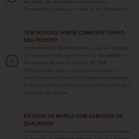
em stock
, são enviadas no próprio dia por
Transportadora, pelo que recebe no dia útil seguinte.
TE
M DUVIDAS SOBRE COMO EFETUAR O
SEU PEDIDO?
Na
sexshop
da
Ousadias
pode optar por comprar
os nossos produtos diretamente na
loja online
ou
4
por telefone através do número
937 117
375
(Chamada para a rede móvel nacional)
. Os
nossos comerciais terão todo o gosto em responder
ás suas questões e colocá-lo no caminho certo para
o produto que deseja.
ARTIGOS DE MARCA COM GARANTIA DE
QUALIDADE
Trabalhamos apenas com as melhores marcas líderes
no mercado de
produtos eróticos
, pelo que comprar