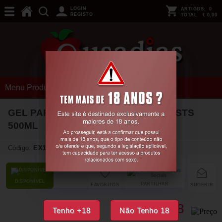
LOGIN
ARTIGOS:
0
REGISTO
TOTAL:
€ 0,00
Menu Produtos
GEL PARA FISTING LUBRICATING FISTS
500ML
Código:
EX11245
DISPONÍVEL
PARTILHAR
FAVORITOS
SUGERIR
14,
98
€
Tenho +18
Não Tenho 18