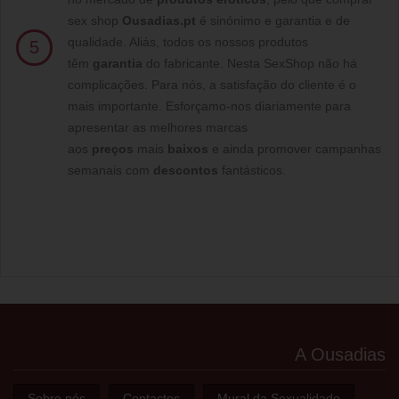
sex shop
Ousadias.pt
é sinónimo e garantia e de
qualidade. Aliás, todos os nossos produtos
5
têm
garantia
do fabricante. Nesta SexShop não há
complicações. Para nós, a satisfação do cliente é o
mais importante. Esforçamo-nos diariamente para
apresentar as melhores marcas
aos
preços
mais
baixos
e ainda promover campanhas
semanais com
descontos
fantásticos.
A Ousadias
Sobre nós
Contactos
Mural da Sexualidade