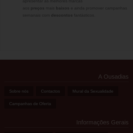
apresentar as melhores marcas
aos
preços
mais
baixos
e ainda promover campanhas
semanais com
descontos
fantásticos.
A Ousadias
Sobre nós
Contactos
Mural da Sexualidade
Campanhas de Oferta
Informações Gerais