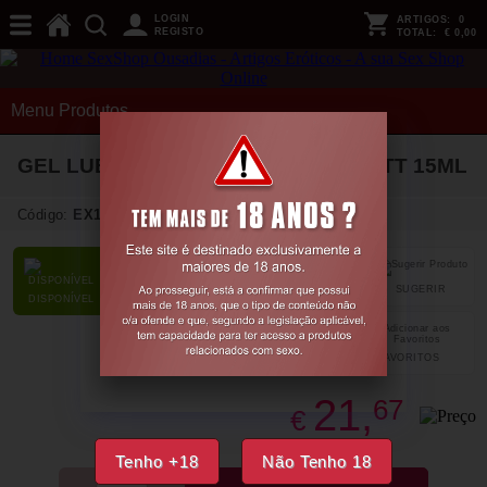
LOGIN
ARTIGOS:
0
REGISTO
TOTAL:
€ 0,00
Menu Produtos
GEL LUBRIFICANTE SILK HANDS INTT 15ML
Código:
EX16131
SUGERIR
PARTILHAR
DISPONÍVEL
FAVORITOS
21,
67
€
Tenho +18
Não Tenho 18