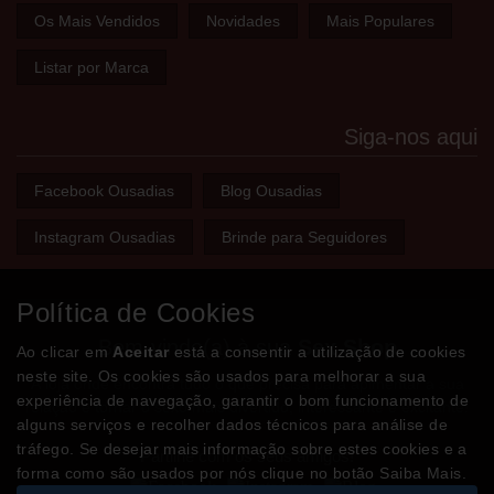
Os Mais Vendidos
Novidades
Mais Populares
Listar por Marca
Siga-nos aqui
Facebook Ousadias
Blog Ousadias
Instagram Ousadias
Brinde para Seguidores
Política de Cookies
Bem-vindo(a) à sua
Sex Shop
Ao clicar em
Aceitar
está a consentir a utilização de cookies
neste site. Os cookies são usados para melhorar a sua
A loja onde encontra tudo o que precisa para apimentar a sua
experiência de navegação, garantir o bom funcionamento de
relação e tornar o sexo mais divertido, interessante e excitante!
alguns serviços e recolher dados técnicos para análise de
tráfego. Se desejar mais informação sobre estes cookies e a
Partilhe com os seus amigos!
forma como são usados por nós clique no botão Saiba Mais.