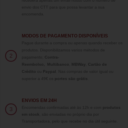
receberá apenas um email nosso com o número de
envio dos CTT para que possa levantar a sua
encomenda.
MODOS DE PAGAMENTO DISPONÍVEIS
Pague durante a compra ou apenas quando receber os
produtos. Disponibilizamos varios métodos de
2
pagamento;
Contra-
Reembolso
,
Multibanco
,
MBWay
,
Cartão de
Crédito
ou
Paypal
.
Nas compras de valor igual ou
superior a 49€ os
portes são grátis
.
ENVIOS EM 24H
Encomendas confirmadas até às 12h e com
produtos
3
em stock
, são enviadas no próprio dia por
Transportadora, pelo que recebe no dia útil seguinte.