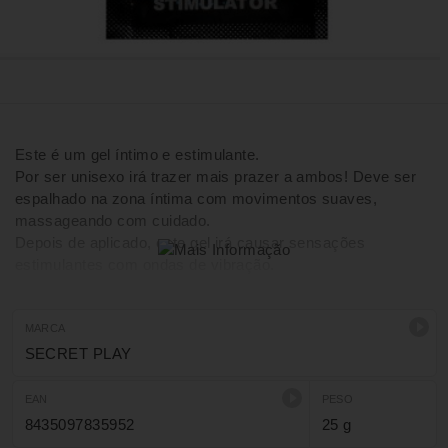
Este é um gel íntimo e estimulante.
Por ser unisexo irá trazer mais prazer a ambos! Deve ser
espalhado na zona íntima com movimentos suaves,
massageando com cuidado.
Depois de aplicado, este gel irá causar sensações
estimulantes com ondas de vibração.
MARCA
SECRET PLAY
EAN
PESO
8435097835952
25 g