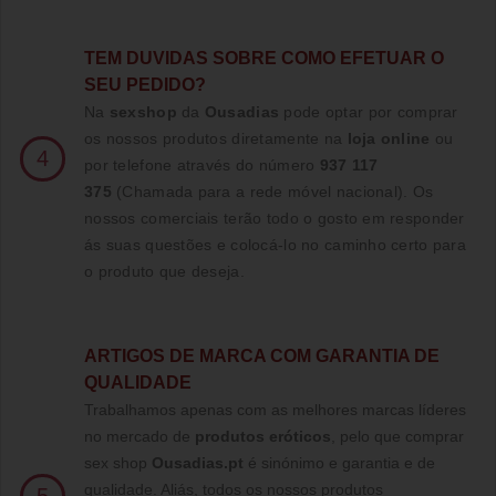
TE
M DUVIDAS SOBRE COMO EFETUAR O
SEU PEDIDO?
Na
sexshop
da
Ousadias
pode optar por comprar
os nossos produtos diretamente na
loja online
ou
4
por telefone através do número
937 117
375
(Chamada para a rede móvel nacional)
. Os
nossos comerciais terão todo o gosto em responder
ás suas questões e colocá-lo no caminho certo para
o produto que deseja.
ARTIGOS DE MARCA COM GARANTIA DE
QUALIDADE
Trabalhamos apenas com as melhores marcas líderes
no mercado de
produtos eróticos
, pelo que comprar
sex shop
Ousadias.pt
é sinónimo e garantia e de
qualidade. Aliás, todos os nossos produtos