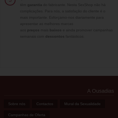
5
têm
garantia
do fabricante. Nesta SexShop não há
complicações. Para nós, a satisfação do cliente é o
mais importante. Esforçamo-nos diariamente para
apresentar as melhores marcas
aos
preços
mais
baixos
e ainda promover campanhas
semanais com
descontos
fantásticos.
A Ousadias
Sobre nós
Contactos
Mural da Sexualidade
Campanhas de Oferta