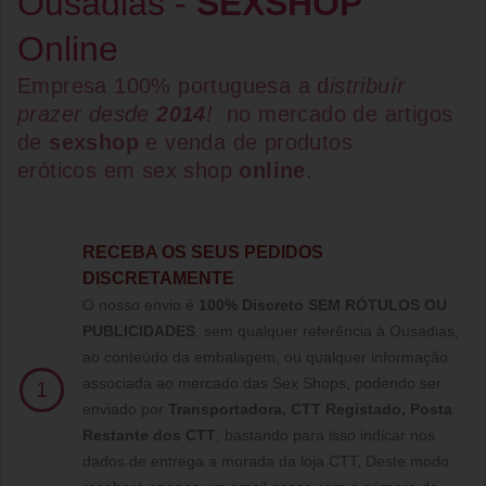
Ousadias -
SEXSHOP
Online
Empresa 100% portuguesa a d
istribuír
prazer desde
2014
!
no mercado de artigos
de
sexshop
e venda de
produtos
eróticos
em
sex shop
online
.
RECEBA OS SEUS PEDIDOS
DISCRETAMENTE
O nosso envio é
100% Discreto SEM RÓTULOS OU
PUBLICIDADES
, sem qualquer referência à Ousadias,
ao conteúdo da embalagem, ou qualquer informação
associada ao mercado das Sex Shops, podendo ser
1
enviado por
Transportadora, CTT Registado,
Posta
Restante dos CTT
, bastando para isso indicar nos
dados de entrega a morada da loja CTT, Deste modo