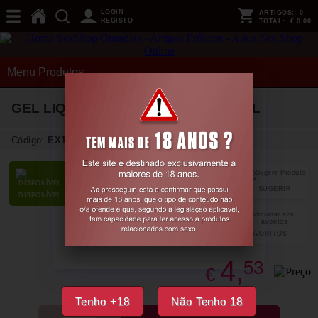
LOGIN
ARTIGOS:
0
REGISTO
TOTAL:
€ 0,00
Menu Produtos
GEL LIQUID VIBRATOR UNISEXO 2ML
Código:
EX13630
SUGERIR
PARTILHAR
DISPONÍVEL
FAVORITOS
4,
53
€
Tenho +18
Não Tenho 18