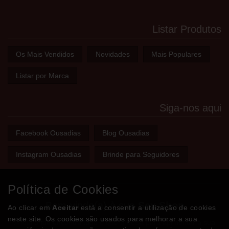
Listar Produtos
Os Mais Vendidos
Novidades
Mais Populares
Listar por Marca
Siga-nos aqui
Facebook Ousadias
Blog Ousadias
Instagram Ousadias
Brinde para Seguidores
Política de Cookies
Bem-vindo(a) à sua
Sex Shop
Ao clicar em
Aceitar
está a consentir a utilização de cookies
neste site. Os cookies são usados para melhorar a sua
A loja onde encontra tudo o que precisa para apimentar a sua