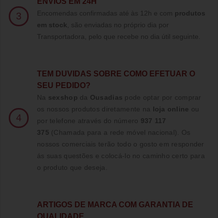
ENVIOS EM 24H
Encomendas confirmadas até às 12h e com
produtos
3
em stock
, são enviadas no próprio dia por
Transportadora, pelo que recebe no dia útil seguinte.
TE
M DUVIDAS SOBRE COMO EFETUAR O
SEU PEDIDO?
Na
sexshop
da
Ousadias
pode optar por comprar
os nossos produtos diretamente na
loja online
ou
4
por telefone através do número
937 117
375
(Chamada para a rede móvel nacional)
. Os
nossos comerciais terão todo o gosto em responder
ás suas questões e colocá-lo no caminho certo para
o produto que deseja.
ARTIGOS DE MARCA COM GARANTIA DE
QUALIDADE