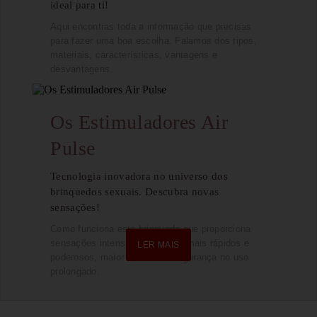
ideal para ti!
Aqui encontras toda a informação que precisas
para fazer uma boa escolha. Falamos dos tipos,
materiais, características, vantagens e
desvantagens.
Os Estimuladores Air
Pulse
Tecnologia inovadora no universo dos
brinquedos sexuais. Descubra novas
sensações!
Como funciona este brinquedo que proporciona
sensações intensas, orgasmos mais rápidos e
LER MAIS
LER MAIS
poderosos, maior conforto e segurança no uso
prolongado.