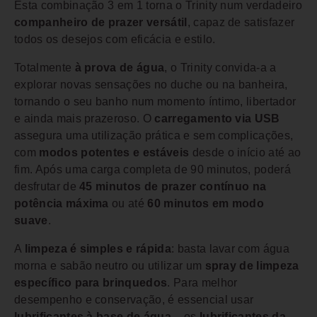
Esta combinação 3 em 1 torna o Trinity num verdadeiro
companheiro de prazer versátil
, capaz de satisfazer
todos os desejos com eficácia e estilo.
Totalmente
à prova de água
, o Trinity convida-a a
explorar novas sensações no duche ou na banheira,
tornando o seu banho num momento íntimo, libertador
e ainda mais prazeroso. O
carregamento via USB
assegura uma utilização prática e sem complicações,
com
modos potentes e estáveis
desde o início até ao
fim. Após uma carga completa de 90 minutos, poderá
desfrutar de
45 minutos de prazer contínuo na
potência máxima
ou até
60 minutos em modo
suave
.
A
limpeza é simples e rápida
: basta lavar com água
morna e sabão neutro ou utilizar um
spray de limpeza
específico para brinquedos
. Para melhor
desempenho e conservação, é essencial usar
lubrificantes à base de água
– os
lubrificantes da