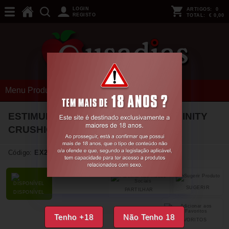
LOGIN
ARTIGOS:
0
REGISTO
TOTAL:
€ 0,00
Menu Produtos
ESTIMULADOR RECARREGÁVEL TRINITY
CRUSHIOUS
Código:
EX21618
SUGERIR
PARTILHAR
DISPONÍVEL
Tenho +18
Não Tenho 18
FAVORITOS