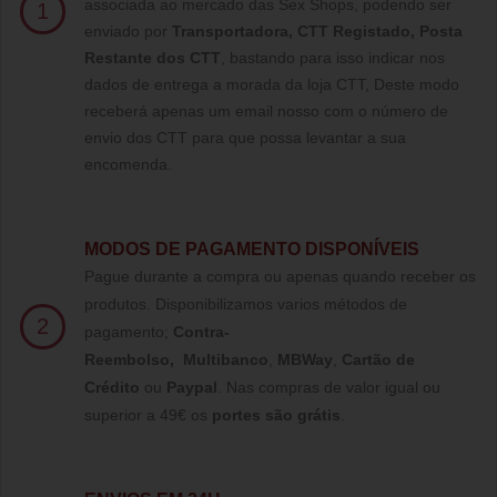
associada ao mercado das Sex Shops, podendo ser
1
enviado por
Transportadora, CTT Registado,
Posta
Restante dos CTT
, bastando para isso indicar nos
dados de entrega a morada da loja CTT, Deste modo
receberá apenas um email nosso com o número de
envio dos CTT para que possa levantar a sua
encomenda.
MODOS DE PAGAMENTO DISPONÍVEIS
Pague durante a compra ou apenas quando receber os
produtos. Disponibilizamos varios métodos de
2
pagamento;
Contra-
Reembolso
,
Multibanco
,
MBWay
,
Cartão de
Crédito
ou
Paypal
.
Nas compras de valor igual ou
superior a 49€ os
portes são grátis
.