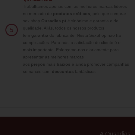
Trabalhamos apenas com as melhores marcas líderes
no mercado de
produtos eróticos
, pelo que comprar
sex shop
Ousadias.pt
é sinónimo e garantia e de
qualidade. Aliás, todos os nossos produtos
5
têm
garantia
do fabricante. Nesta SexShop não há
complicações. Para nós, a satisfação do cliente é o
mais importante. Esforçamo-nos diariamente para
apresentar as melhores marcas
aos
preços
mais
baixos
e ainda promover campanhas
semanais com
descontos
fantásticos.
A Ousadias