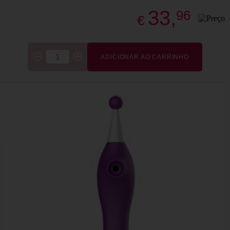
33,
96
€
ADICIONAR AO CARRINHO