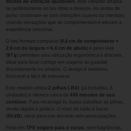
modos de vibração ajustáveis
, este vibrador adapta-
se perfeitamente ao teu ritmo e desejos. As ondas de
pulso combinam-se com vibrações suaves ou intensas,
criando sensações que se complementam e elevam a
experiência sensorial.
O seu formato compacto (
8,4 cm de comprimento ×
2,6 cm de largura × 6,4 cm de altura
) e peso leve
(
97 g
) permitem uma utilização ergonómica e discreta,
ideal para levar contigo em viagens ou guardar
discretamente no armário. O design é moderno,
funcional e fácil de manusear.
Este modelo utiliza
2 pilhas LR41
(já incluídas, 8
unidades) e oferece cerca de
400 minutos de uso
contínuo
. Para recarregá-lo, basta substituir as pilhas,
sendo rápido e prático. O nível de ruído é baixo
(
50 dB
), ideal para uso discreto sem preocupações.
Feito em
TPE seguro para o corpo
, sem fragrâncias,