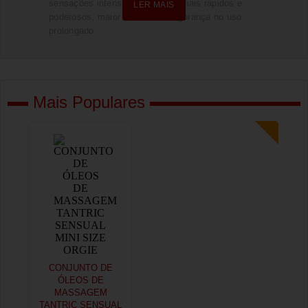
sensações intensas, orgasmos mais rápidos e
LER MAIS
LER MAIS
poderosos, maior conforto e segurança no uso
prolongado.
Mais Populares
CONJUNTO DE
ÓLEOS DE
MASSAGEM
TANTRIC SENSUAL