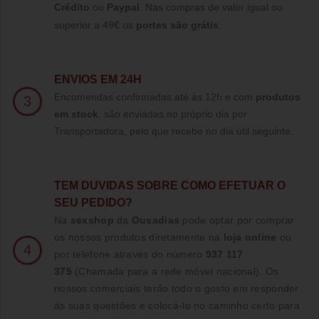
Crédito
ou
Paypal
.
Nas compras de valor igual ou
superior a 49€ os
portes são grátis
.
ENVIOS EM 24H
Encomendas confirmadas até às 12h e com
produtos
3
em stock
, são enviadas no próprio dia por
Transportadora, pelo que recebe no dia útil seguinte.
TE
M DUVIDAS SOBRE COMO EFETUAR O
SEU PEDIDO?
Na
sexshop
da
Ousadias
pode optar por comprar
os nossos produtos diretamente na
loja online
ou
4
por telefone através do número
937 117
375
(Chamada para a rede móvel nacional)
. Os
nossos comerciais terão todo o gosto em responder
ás suas questões e colocá-lo no caminho certo para