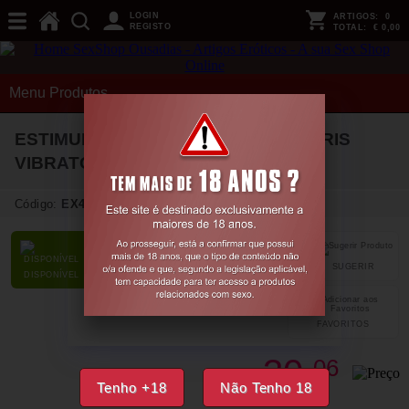
LOGIN
ARTIGOS:
0
REGISTO
TOTAL:
€ 0,00
Menu Produtos
ESTIMULADOR PULSE WAVE CLITORIS
VIBRATOR ARCTIC BLUE LOVELINE
Código:
EX44091
SUGERIR
PARTILHAR
DISPONÍVEL
FAVORITOS
30,
06
€
Tenho +18
Não Tenho 18