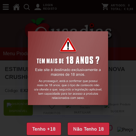
LOGIN
ARTIGOS:
0
REGISTO
TOTAL:
€ 0,00
Menu Produtos
ESTIMULADOR DE CLITÓRIS SUPERNOVA
CRUSHIOUS ROSA
Código:
EX21653
DISPONÍVEL
SUGERIR
PARTILHAR
FAVORITOS
39,
40
€
Tenho +18
Não Tenho 18