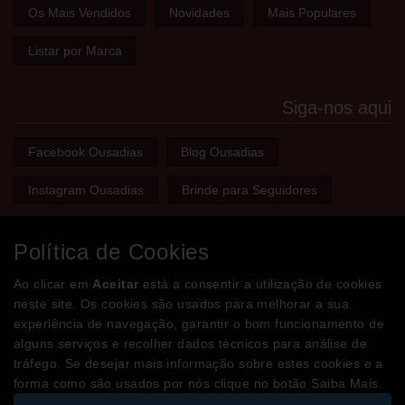
Os Mais Vendidos
Novidades
Mais Populares
Listar por Marca
Siga-nos aqui
Facebook Ousadias
Blog Ousadias
Instagram Ousadias
Brinde para Seguidores
Política de Cookies
Bem-vindo(a) à sua
Sex Shop
Ao clicar em
Aceitar
está a consentir a utilização de cookies
neste site. Os cookies são usados para melhorar a sua
A loja onde encontra tudo o que precisa para apimentar a sua
experiência de navegação, garantir o bom funcionamento de
relação e tornar o sexo mais divertido, interessante e excitante!
alguns serviços e recolher dados técnicos para análise de
tráfego. Se desejar mais informação sobre estes cookies e a
Partilhe com os seus amigos!
forma como são usados por nós clique no botão Saiba Mais.