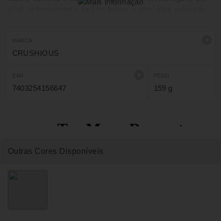
USB, impermeável e fácil de limpar, é ideal para utilização
no banho e para proporcionar prazer intenso com potência
estável e funcionamento silencioso.
MARCA
CRUSHIOUS
EAN
PESO
7403254156647
159 g
Outras Cores Disponíveis