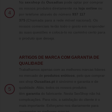
Na
sexshop
da
Ousadias
pode optar por comprar
os nossos produtos diretamente na
loja online
ou
4
por telefone através do número
937 117
375
(Chamada para a rede móvel nacional)
. Os
nossos comerciais terão todo o gosto em responder
ás suas questões e colocá-lo no caminho certo para
o produto que deseja.
ARTIGOS DE MARCA COM GARANTIA DE
QUALIDADE
Trabalhamos apenas com as melhores marcas líderes
no mercado de
produtos eróticos
, pelo que comprar
sex shop
Ousadias.pt
é sinónimo e garantia e de
qualidade. Aliás, todos os nossos produtos
5
têm
garantia
do fabricante. Nesta SexShop não há
complicações. Para nós, a satisfação do cliente é o
mais importante. Esforçamo-nos diariamente para
apresentar as melhores marcas