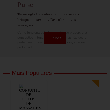
Pulse
Tecnologia inovadora no universo dos
brinquedos sexuais. Descubra novas
sensações!
Como funciona este brinquedo que proporciona
sensações intensas, orgasmos mais rápidos e
LER MAIS
LER MAIS
poderosos, maior conforto e segurança no uso
prolongado.
Mais Populares