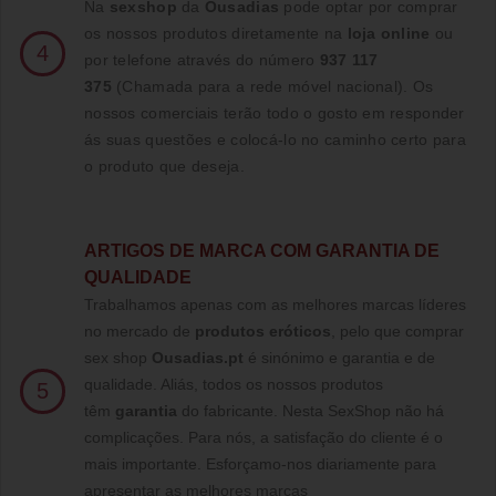
Na
sexshop
da
Ousadias
pode optar por comprar
os nossos produtos diretamente na
loja online
ou
4
por telefone através do número
937 117
375
(Chamada para a rede móvel nacional)
. Os
nossos comerciais terão todo o gosto em responder
ás suas questões e colocá-lo no caminho certo para
o produto que deseja.
ARTIGOS DE MARCA COM GARANTIA DE
QUALIDADE
Trabalhamos apenas com as melhores marcas líderes
no mercado de
produtos eróticos
, pelo que comprar
sex shop
Ousadias.pt
é sinónimo e garantia e de
qualidade. Aliás, todos os nossos produtos
5
têm
garantia
do fabricante. Nesta SexShop não há
complicações. Para nós, a satisfação do cliente é o
mais importante. Esforçamo-nos diariamente para
apresentar as melhores marcas