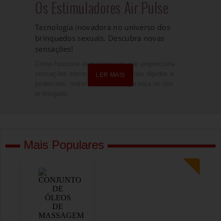
Os Estimuladores Air Pulse
Tecnologia inovadora no universo dos
brinquedos sexuais. Descubra novas
sensações!
Como funciona este brinquedo que proporciona
sensações intensas, orgasmos mais rápidos e
LER MAIS
LER MAIS
poderosos, maior conforto e segurança no uso
prolongado.
Mais Populares