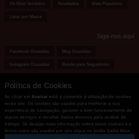
Os Mais Vendidos
Novidades
Mais Populares
Listar por Marca
Siga-nos aqui
Facebook Ousadias
Blog Ousadias
Instagram Ousadias
Brinde para Seguidores
Política de Cookies
Bem-vindo(a) à sua
Sex Shop
Ao clicar em
Aceitar
está a consentir a utilização de cookies
neste site. Os cookies são usados para melhorar a sua
A loja onde encontra tudo o que precisa para apimentar a sua
experiência de navegação, garantir o bom funcionamento de
relação e tornar o sexo mais divertido, interessante e excitante!
alguns serviços e recolher dados técnicos para análise de
tráfego. Se desejar mais informação sobre estes cookies e a
Partilhe com os seus amigos!
forma como são usados por nós clique no botão Saiba Mais.