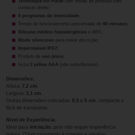
Tecnologia Air-Pulse
com ondas de pressão sem
contacto direto;
4 programas de intensidade
;
Tempo de funcionamento aproximado de
90 minutos
;
Silicone médico hipoalergénico
e ABS;
Modo silencioso
para maior discrição;
Impermeável IPX7
;
Produto de
uso único
;
Inclui
2 pilhas AAA
(não substituíveis).
Dimensões:
Altura:
7,2 cm
.
Largura:
3,1 cm
.
Outras dimensões indicadas:
9,5 x 5 cm
, compacto e
fácil de transportar.
Nível de Experiência:
Ideal para
iniciação
, pois não requer experiência
prévia. O funcionamento é simples e intuitivo,