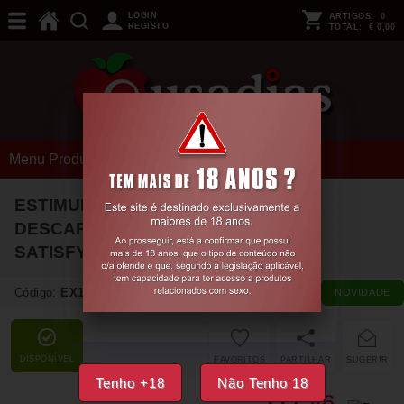
LOGIN
ARTIGOS:
0
REGISTO
TOTAL:
€ 0,00
Menu Produtos
ESTIMULADOR DE CLITÓRIS
DESCARTÁVEL ONE NIGHT STAND
SATISFYER
Código:
EX16802
NOVIDADE
DISPONÍVEL
FAVORITOS
PARTILHAR
SUGERIR
Tenho +18
Não Tenho 18
46