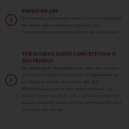
ENVIOS EM 24H
Encomendas confirmadas até às 12h e com
produtos
3
em stock
, são enviadas no próprio dia por
Transportadora, pelo que recebe no dia útil seguinte.
TE
M DUVIDAS SOBRE COMO EFETUAR O
SEU PEDIDO?
Na
sexshop
da
Ousadias
pode optar por comprar
os nossos produtos diretamente na
loja online
ou
4
por telefone através do número
937 117
375
(Chamada para a rede móvel nacional)
. Os
nossos comerciais terão todo o gosto em responder
ás suas questões e colocá-lo no caminho certo para
o produto que deseja.