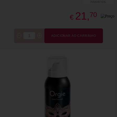
FAVORITOS
21,
70
€
ADICIONAR AO CARRINHO