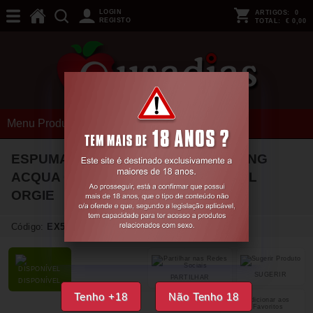
LOGIN
ARTIGOS:
0
REGISTO
TOTAL:
€ 0,00
Menu Produtos
ESPUMA DE MASSAGEM CRACKELING
ACQUA CROCCANTE SAKURA 150ML
ORGIE
Código:
EX54391
SUGERIR
PARTILHAR
DISPONÍVEL
Tenho +18
Não Tenho 18