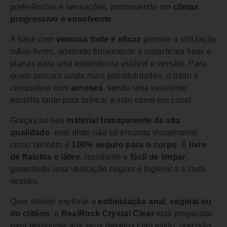
preferências e sensações, promovendo um
clímax
progressivo e envolvente
.
A base com
ventosa forte e eficaz
permite a utilização
mãos-livres, aderindo firmemente a superfícies lisas e
planas para uma experiência estável e versátil. Para
quem procura ainda mais possibilidades, o dildo é
compatível com
arneses
, sendo uma excelente
escolha tanto para brincar a solo como em casal.
Graças ao seu
material transparente de alta
qualidade
, este dildo não só encanta visualmente
como também é
100% seguro para o corpo
. É
livre
de ftalatos e látex
, resistente e
fácil de limpar
,
garantindo uma utilização segura e higiénica a cada
sessão.
Quer deseje explorar a
estimulação anal, vaginal ou
do clitóris
, o
RealRock Crystal Clear
está preparado
para responder aos seus desejos com estilo, precisão