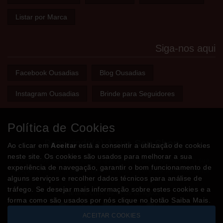
Listar por Marca
Siga-nos aqui
Facebook Ousadias
Blog Ousadias
Instagram Ousadias
Brinde para Seguidores
Política de Cookies
Bem-vindo(a) à sua
Sex Shop
Ao clicar em
Aceitar
está a consentir a utilização de cookies
neste site. Os cookies são usados para melhorar a sua
A loja onde encontra tudo o que precisa para apimentar a sua
experiência de navegação, garantir o bom funcionamento de
relação e tornar o sexo mais divertido, interessante e excitante!
alguns serviços e recolher dados técnicos para análise de
tráfego. Se desejar mais informação sobre estes cookies e a
Partilhe com os seus amigos!
forma como são usados por nós clique no botão Saiba Mais.
ACEITAR COOKIES