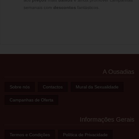
aos
preços
mais
baixos
e ainda promover campanhas
semanais com
descontos
fantásticos.
A Ousadias
Sobre nós
Contactos
Mural da Sexualidade
Campanhas de Oferta
Informações Gerais
Termos e Condições
Política de Privacidade