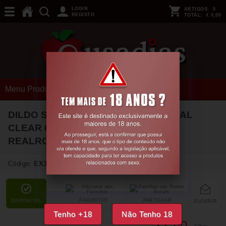
LOGIN
ARTIGOS:
0
REGISTO
TOTAL:
€ 0,00
Menu Produtos
DILDO STRAIGHT REALISTIC CRYSTAL
CLEAR 6 /14,5 CM TRANSPARENTE
REALROCK
Código:
EX37730
FAVORITOS
PARTILHAR
DISPONÍVEL
SUGERIR
Tenho +18
Não Tenho 18
90