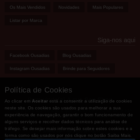
Os Mais Vendidos
Novidades
Mais Populares
Listar por Marca
Siga-nos aqui
Facebook Ousadias
Blog Ousadias
Instagram Ousadias
Brinde para Seguidores
Política de Cookies
Bem-vindo(a) à sua
Sex Shop
Ao clicar em
Aceitar
está a consentir a utilização de cookies
neste site. Os cookies são usados para melhorar a sua
A loja onde encontra tudo o que precisa para apimentar a sua
experiência de navegação, garantir o bom funcionamento de
relação e tornar o sexo mais divertido, interessante e excitante!
alguns serviços e recolher dados técnicos para análise de
tráfego. Se desejar mais informação sobre estes cookies e a
Partilhe com os seus amigos!
forma como são usados por nós clique no botão Saiba Mais.