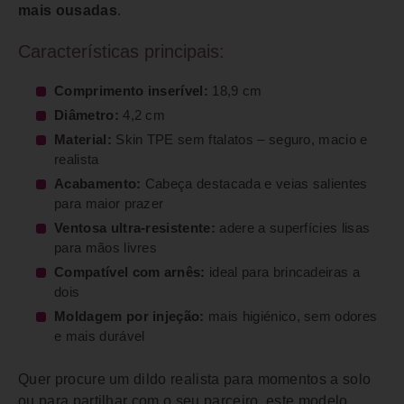
mais ousadas
.
Características principais:
Comprimento inserível:
18,9 cm
Diâmetro:
4,2 cm
Material:
Skin TPE sem ftalatos – seguro, macio e
realista
Acabamento:
Cabeça destacada e veias salientes
para maior prazer
Ventosa ultra-resistente:
adere a superfícies lisas
para mãos livres
Compatível com arnês:
ideal para brincadeiras a
dois
Moldagem por injeção:
mais higiénico, sem odores
e mais durável
Quer procure um dildo realista para momentos a solo
ou para partilhar com o seu parceiro, este modelo