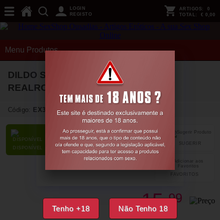
LOGIN
ARTIGOS:
0
REGISTO
TOTAL:
€ 0,00
Menu Produtos
DILDO SEM TESTÍCULOS 8 / 20 CM
REALROCK
Código:
EX38555
SUGERIR
PARTILHAR
DISPONÍVEL
FAVORITOS
15,
99
€
Tenho +18
Não Tenho 18