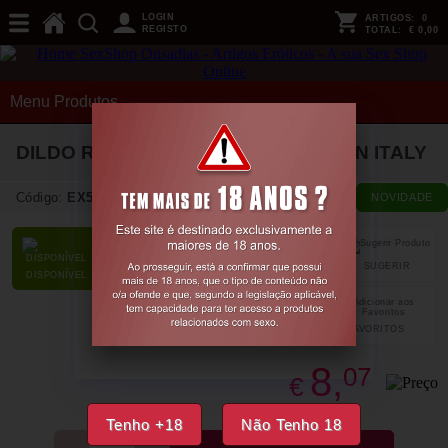
LOGIN
ARTIGOS:
0
REGISTO
TOTAL:
€ 0,00
Menu Produtos
DILDO REALISTA TEO 14 CM MADE IN ITALY
Código:
EX55482
NOVIDADE
SUGERIR
PARTILHAR
DISPONÍVEL
FAVORITOS
8,
07
€
Tenho +18
Não Tenho 18