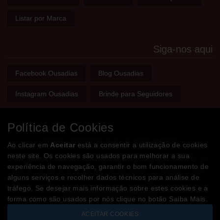
Listar por Marca
Siga-nos aqui
Facebook Ousadias
Blog Ousadias
Instagram Ousadias
Brinde para Seguidores
Política de Cookies
Bem-vindo(a) à sua
Sex Shop
Ao clicar em
Aceitar
está a consentir a utilização de cookies
neste site. Os cookies são usados para melhorar a sua
A loja onde encontra tudo o que precisa para apimentar a sua
experiência de navegação, garantir o bom funcionamento de
relação e tornar o sexo mais divertido, interessante e excitante!
alguns serviços e recolher dados técnicos para análise de
tráfego. Se desejar mais informação sobre estes cookies e a
Partilhe com os seus amigos!
forma como são usados por nós clique no botão Saiba Mais.
ACEITAR COOKIES