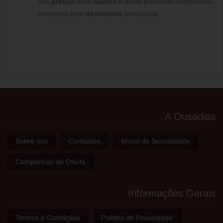
aos
preços
mais
baixos
e ainda promover campanhas
semanais com
descontos
fantásticos.
A Ousadias
Sobre nós
Contactos
Mural da Sexualidade
Campanhas de Oferta
Informações Gerais
Termos e Condições
Política de Privacidade