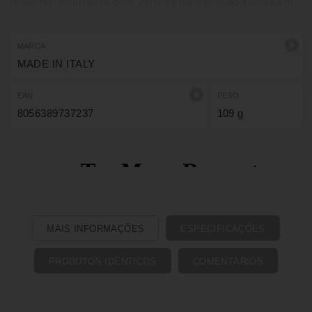
realismo. Inclui base com ventosa para fixação segura em
diferentes superfícies, oferecendo estabilidade, praticidade
e liberdade de movimentos numa utilização confortável e
versátil.
MARCA
MADE IN ITALY
EAN
PESO
8056389737237
109 g
MAIS INFORMAÇÕES
ESPECIFICAÇÕES
PRODUTOS IDÊNTICOS
COMENTÁRIOS