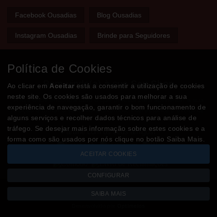
Facebook Ousadias
Blog Ousadias
Instagram Ousadias
Brinde para Seguidores
Política de Cookies
Bem-vindo(a) à sua
Sex Shop
Ao clicar em
Aceitar
está a consentir a utilização de cookies
neste site. Os cookies são usados para melhorar a sua
A loja onde encontra tudo o que precisa para apimentar a sua
experiência de navegação, garantir o bom funcionamento de
relação e tornar o sexo mais divertido, interessante e excitante!
alguns serviços e recolher dados técnicos para análise de
tráfego. Se desejar mais informação sobre estes cookies e a
Partilhe com os seus amigos!
forma como são usados por nós clique no botão Saiba Mais.
ACEITAR COOKIES
CONFIGURAR
SAIBA MAIS
Todos os valores incluem IVA à taxa em vigor
Copyright © OUSADIAS.pt 2026
Desenvolvido por
Optimeios