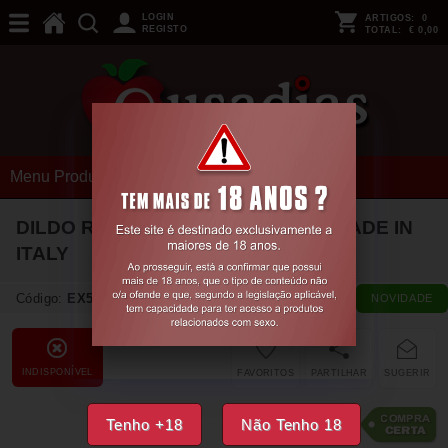
LOGIN
ARTIGOS:
0
REGISTO
TOTAL:
€ 0,00
Menu Produtos
DILDO REALISTA OTTAVIO 23 CM MADE IN
ITALY
Código:
EX55491
NOVIDADE
INDISPONÍVEL
FAVORITOS
PARTILHAR
SUGERIR
13,
14
€
Tenho +18
Não Tenho 18