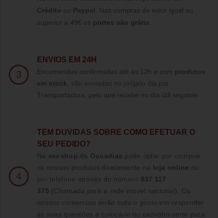
Crédito
ou
Paypal
.
Nas compras de valor igual ou
superior a 49€ os
portes são grátis
.
ENVIOS EM 24H
Encomendas confirmadas até às 12h e com
produtos
3
em stock
, são enviadas no próprio dia por
Transportadora, pelo que recebe no dia útil seguinte.
TE
M DUVIDAS SOBRE COMO EFETUAR O
SEU PEDIDO?
Na
sexshop
da
Ousadias
pode optar por comprar
os nossos produtos diretamente na
loja online
ou
4
por telefone através do número
937 117
375
(Chamada para a rede móvel nacional)
. Os
nossos comerciais terão todo o gosto em responder
ás suas questões e colocá-lo no caminho certo para