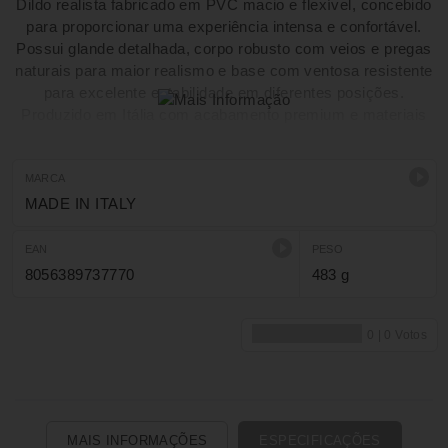
Dildo realista fabricado em PVC macio e flexível, concebido
para proporcionar uma experiência intensa e confortável.
Possui glande detalhada, corpo robusto com veios e pregas
naturais para maior realismo e base com ventosa resistente
para excelente estabilidade em diferentes posições.
Produzido em Itália com acabamento premium e materiais
de elevada qualidade, é ideal para quem procura sensações
profundas, conforto e um design elegante e sofisticado.
MARCA
MADE IN ITALY
EAN
PESO
8056389737770
483 g
MAIS INFORMAÇÕES
ESPECIFICAÇÕES