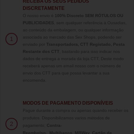
RECEBA OS SEUS PEDIDOS
DISCRETAMENTE
O nosso envio é
100% Discreto SEM RÓTULOS OU
PUBLICIDADES
, sem qualquer referência à Ousadias,
ao conteúdo da embalagem, ou qualquer informação
associada ao mercado das Sex Shops, podendo ser
1
enviado por
Transportadora, CTT Registado,
Posta
Restante dos CTT
, bastando para isso indicar nos
dados de entrega a morada da loja CTT, Deste modo
receberá apenas um email nosso com o número de
envio dos CTT para que possa levantar a sua
encomenda.
MODOS DE PAGAMENTO DISPONÍVEIS
Pague durante a compra ou apenas quando receber os
produtos. Disponibilizamos varios métodos de
2
pagamento;
Contra-
Reembolso
,
Multibanco
,
MBWay
,
Cartão de