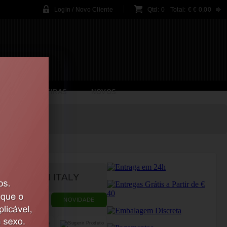
Login / Novo Cliente
Qtd:
0
Total:
€
€ 0,00
BRINCADEIRAS
NOVOS
M MADE IN ITALY
NOVIDADE