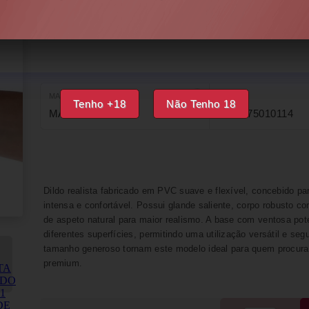
DISPONÍVEL
IMPRIMIR
FAVORITOS
MARCA
EAN
Tenho +18
Não Tenho 18
MADE IN ITALY
8052675010114
Dildo realista fabricado em PVC suave e flexível, concebido pa
intensa e confortável. Possui glande saliente, corpo robusto c
de aspeto natural para maior realismo. A base com ventosa pot
diferentes superfícies, permitindo uma utilização versátil e s
tamanho generoso tornam este modelo ideal para quem procura
premium.