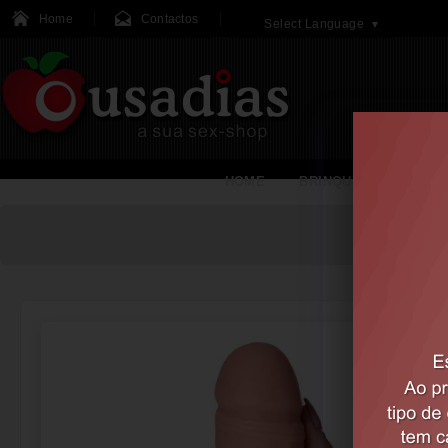
Home
Contactos
Select Language
▼
HOME
BRINQUEDOS