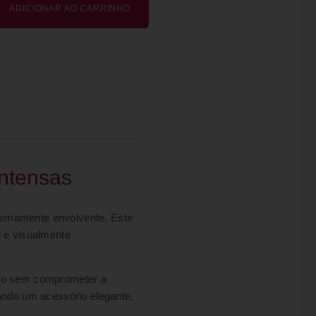
ADICIONAR AO CARRINHO
Intensas
tremamente envolvente. Este
l e visualmente
orto sem comprometer a
iando um acessório elegante,