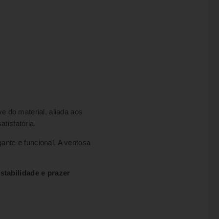
ve do material, aliada aos
tisfatória.
nte e funcional. A ventosa
tabilidade e prazer