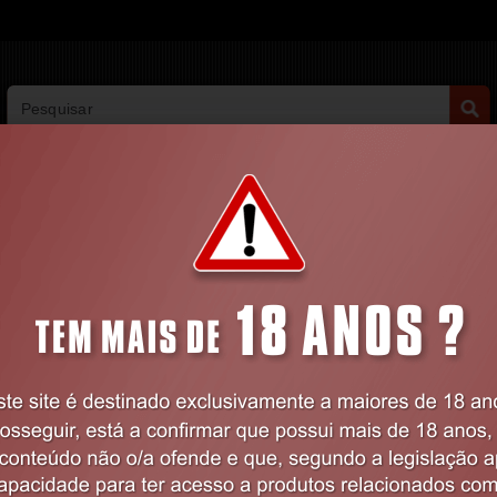
PESQUISA AVANÇADA
VIBRADORES
BDSM
LINGERIE
FARMÁCIA
BRINQUEDOS
Dildos e Plugs
Dildos Realísticos
DILDO REALISTA ARMANDO FLESH 21 C
Código:
EX55487