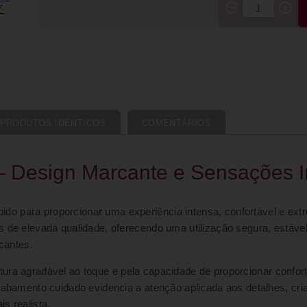
PRODUTOS IDÊNTICOS
COMENTÁRIOS
 – Design Marcante e Sensações 
bido para proporcionar uma experiência intensa, confortável e ex
s de elevada qualidade, oferecendo uma utilização segura, estáve
cantes.
xtura agradável ao toque e pela capacidade de proporcionar conf
acabamento cuidado evidencia a atenção aplicada aos detalhes, cr
s realista.