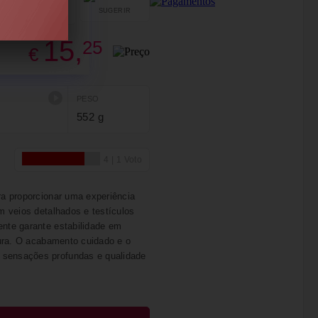
SUGERIR
PARTILHAR
15,
25
€
PESO
552 g
ra proporcionar uma experiência
om veios detalhados e testículos
ente garante estabilidade em
egura. O acabamento cuidado e o
 sensações profundas e qualidade